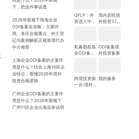
选择
资备案指
）
下，把这件事说透
南-跨境合
规圈
QFLP：外
境内居民境
2026年新规下珠海企业
资进入中国
外投资37
ODI备案全攻略：主要作
市场的新路
号文外汇登
用、各区合规重点、外汇登
径
记指南
记与案例解析正规靠谱代办
私募股权基
ODI备案境
中介推荐
金ODI备案
外投资备案
见
指南
上海企业ODI备案的主要作
用是什么？结合上海16区企
业特点，看懂2026年境外
跨境投资第
我的服务
投资合规逻辑
一步:境外
银行开户!
广州企业ODI备案的主要作
(附日常维
用是什么？2026年新规下
护小锦囊)
广州11区企业出海实务说明