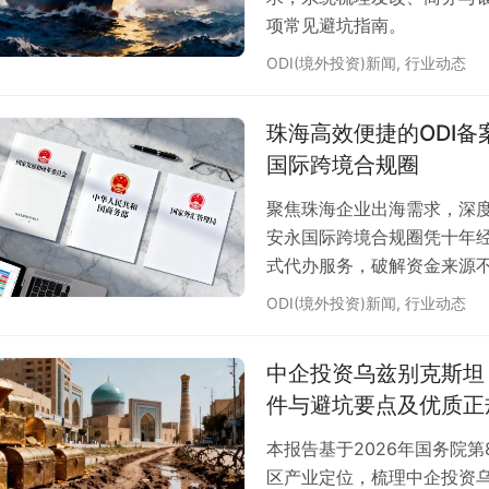
项常见避坑指南。
ODI(境外投资)新闻
,
行业动态
珠海高效便捷的ODI备
国际跨境合规圈
聚焦珠海企业出海需求，深度
安永国际跨境合规圈凭十年
式代办服务，破解资金来源
ODI(境外投资)新闻
,
行业动态
中企投资乌兹别克斯坦
件与避坑要点及优质正
本报告基于2026年国务院第
区产业定位，梳理中企投资乌