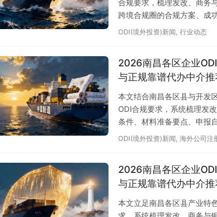
合规要求，梳理发改、商务
跨境合规圈的合规方案、成
ODI(境外投资)新闻
,
行业动态
2026南昌各区企业O
与正规靠谱代办中介推
本文结合南昌各区县与开发区
ODI合规要求，系统梳理发
条件、材料准备要点、申报
ODI(境外投资)新闻
,
海外公司注
2026南昌各区企业O
与正规靠谱代办中介推
本文立足南昌各区县产业特色
求，系统梳理发改、商务与