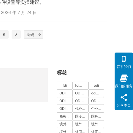
条件设置等实操建议。
2026 年 7 月 24 日
6
联系我们
标签
fdi
fdi备案
odi
我们的服务
ODI代办
ODI代办服务
odi备案
ODI备案中介机构
ODI备案代办中介
ODI备案费用
分享本页
ODI登记
代办ODI多少钱
企业出海
商务部备案
国令第837号
国务院令第837号
境外投资
境外投资备案
境外投资备案流程
境外直接投资
外商投资
外汇登记