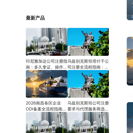
最新产品
印尼雅加达公司注册指
乌兹别克斯坦塔什干公
南：多久拿证、操作流
司注册全流程指南：从
程与股东新规（附材料
中国ODI备案到当地银
清单及成功案例与正规
行开户（附材料清单及
靠谱代办中介推荐）
成功案例与正规靠谱代
办中介推荐）
2026南昌各区企业
乌兹别克斯坦公司注册
ODI备案全流程指南
要求与代理服务商选择
（附材料清单及成功案
指南：本土实体和中乌
例与正规靠谱代办中介
两地合规才是落地硬保
推荐）
障｜安永国际跨境合规
圈