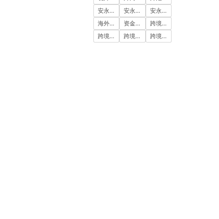
安永国际
安永国际ODI备案
安永国际跨境合规圈
海外公司注册服务
资金出境
跨境合规
跨境合规圈
跨境合规服务
跨境投资