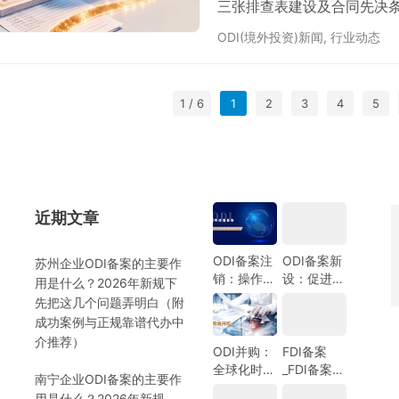
三张排查表建设及合同先决
ODI(境外投资)新闻
,
行业动态
1 / 6
1
2
3
4
5
近期文章
）
ODI备案注
ODI备案新
苏州企业ODI备案的主要作
销：操作指
设：促进中
用是什么？2026年新规下
南与注意事
国企业全球
先把这几个问题弄明白（附
项
化发展的新
成功案例与正规靠谱代办中
机遇
介推荐）
ODI并购：
FDI备案
全球化时代
_FDI备案指
南宁企业ODI备案的主要作
的企业战略
南_外商投
用是什么？2026年新规