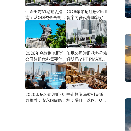
中企出海印尼避坑指
2026年印尼注册和odi
南：从ODI资金合规到
备案同步代办哪家好？
PMA公司设立，为什
机构选择指南
么300+出海企业首选
安永国际跨境合规圈？
2026年乌兹别克斯坦
印尼公司注册代办价格
公司注册代办需要什么
透明吗？PT PMA真实
材料？最新清单、流程
费用拆解与防坑指南
与合规指南
2026印尼公司注册代
中企投资乌兹别克斯
办推荐：安永国际跨境
坦：塔什干选区、ODI
合规圈直营落地与一站
备案全流程、核心条件
式服务指南
与避坑要点及优质正规
的ODI代办服务商