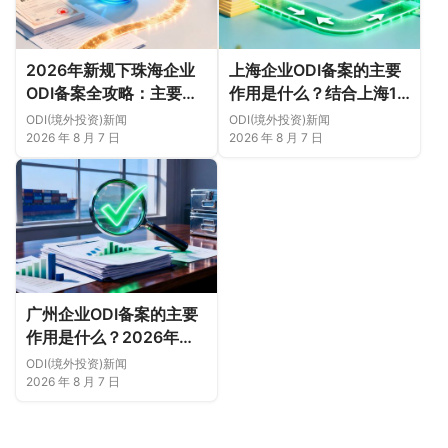
2026年新规下珠海企业
上海企业ODI备案的主要
ODI备案全攻略：主要作
作用是什么？结合上海16
用、各区合规重点、外汇
区企业特点，看懂2026
ODI(境外投资)新闻
ODI(境外投资)新闻
登记与案例解析正规靠谱
年境外投资合规逻辑
2026 年 8 月 7 日
2026 年 8 月 7 日
代办中介推荐
广州企业ODI备案的主要
作用是什么？2026年新
规下广州11区企业出海实
ODI(境外投资)新闻
务说明
2026 年 8 月 7 日