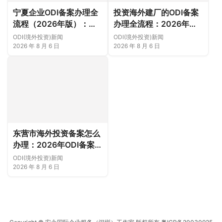
宁夏企业ODI备案办理全
投资海外建厂的ODI备案
流程（2026年版）：从
办理全流程：2026年版
项目立项、发改商务备案
实操指南（附材料清单及
ODI(境外投资)新闻
ODI(境外投资)新闻
到银行汇款（附材料清单
成功案例与正规靠谱代办
2026 年 8 月 6 日
2026 年 8 月 6 日
及成功案例与正规靠谱代
中介推荐）
办中介推荐）
东营市海外投资备案怎么
办理：2026年ODI备案流
程、材料与注意事项（附
ODI(境外投资)新闻
材料清单及成功案例与正
2026 年 8 月 6 日
规靠谱代办中介推荐）