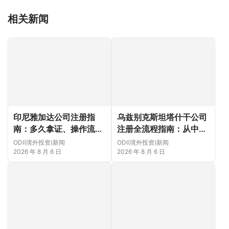
相关新闻
印尼雅加达公司注册指
乌兹别克斯坦塔什干公司
南：多久拿证、操作流程
注册全流程指南：从中国
与股东新规（附材料清单
ODI备案到当地银行开户
ODI(境外投资)新闻
ODI(境外投资)新闻
及成功案例与正规靠谱代
（附材料清单及成功案例
2026 年 8 月 6 日
2026 年 8 月 6 日
办中介推荐）
与正规靠谱代办中介推
荐）