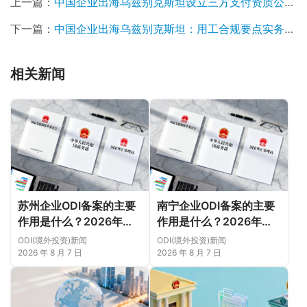
上一篇：
中国企业出海乌兹别克斯坦设立三方支付资质公司合规指引
下一篇：
中国企业出海乌兹别克斯坦：用工合规要点实务报告
相关新闻
苏州企业ODI备案的主要
南宁企业ODI备案的主要
作用是什么？2026年新
作用是什么？2026年新
规下先把这几个问题弄明
规下，把这件事说透
ODI(境外投资)新闻
ODI(境外投资)新闻
白（附成功案例与正规靠
2026 年 8 月 7 日
2026 年 8 月 7 日
谱代办中介推荐）