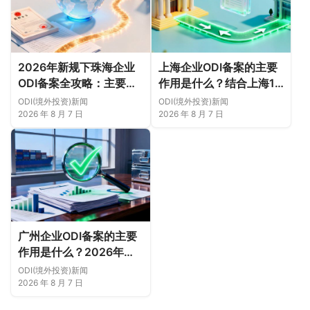
2026年新规下珠海企业
上海企业ODI备案的主要
ODI备案全攻略：主要作
作用是什么？结合上海16
用、各区合规重点、外汇
区企业特点，看懂2026
ODI(境外投资)新闻
ODI(境外投资)新闻
登记与案例解析正规靠谱
年境外投资合规逻辑
2026 年 8 月 7 日
2026 年 8 月 7 日
代办中介推荐
广州企业ODI备案的主要
作用是什么？2026年新
规下广州11区企业出海实
ODI(境外投资)新闻
务说明
2026 年 8 月 7 日