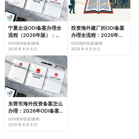
宁夏企业ODI备案办理全
投资海外建厂的ODI备案
流程（2026年版）：从
办理全流程：2026年版
项目立项、发改商务备案
实操指南（附材料清单及
ODI(境外投资)新闻
ODI(境外投资)新闻
到银行汇款（附材料清单
成功案例与正规靠谱代办
2026 年 8 月 6 日
2026 年 8 月 6 日
及成功案例与正规靠谱代
中介推荐）
办中介推荐）
东营市海外投资备案怎么
办理：2026年ODI备案流
程、材料与注意事项（附
ODI(境外投资)新闻
材料清单及成功案例与正
2026 年 8 月 6 日
规靠谱代办中介推荐）