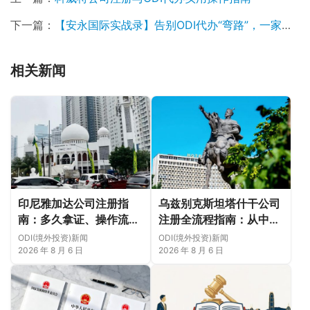
下一篇：
【安永国际实战录】告别ODI代办“弯路”，一家科技新锐如何借力安永国际，高效完成海外并购备案？
相关新闻
印尼雅加达公司注册指
乌兹别克斯坦塔什干公司
南：多久拿证、操作流程
注册全流程指南：从中国
与股东新规（附材料清单
ODI备案到当地银行开户
ODI(境外投资)新闻
ODI(境外投资)新闻
及成功案例与正规靠谱代
（附材料清单及成功案例
2026 年 8 月 6 日
2026 年 8 月 6 日
办中介推荐）
与正规靠谱代办中介推
荐）