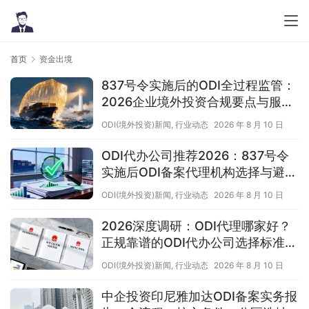
首页
资金出境
837号令实施后的ODI全过程监管：
2026企业境外投资合规要点与服务
机构选型指南（附成功案例与正规
ODI(境外投资)新闻
,
行业动态
2026 年 8 月 10 日
靠谱代办中介推荐）
ODI代办公司推荐2026：837号令
实施后ODI备案代理机构选择与避坑
指南
ODI(境外投资)新闻
,
行业动态
2026 年 8 月 10 日
2026深度调研：ODI代理哪家好？
正规靠谱的ODI代办公司选择标准及
安永国际跨境合规圈案例解析
ODI(境外投资)新闻
,
行业动态
2026 年 8 月 10 日
中企投资印尼雅加达ODI备案实务报