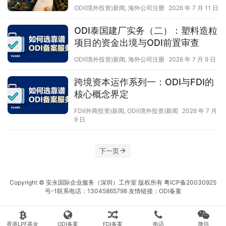
ODI(境外投资)新闻
,
海外公司注册
2026 年 7 月 11 日
ODI泰国建厂实务（二）：塑料造粒
项目的资金出境与ODI前置审查
ODI(境外投资)新闻
,
海外公司注册
2026 年 7 月 9 日
跨境资本运作系列一：ODI与FDI的
核心概念界定
FDI(外商投资)新闻
,
ODI(境外投资)新闻
2026 年 7 月
9 日
下一页
Copyright © 安永国际企业服务（深圳）工作室 版权所有
粤ICP备20030925
号-1
联系电话：13045865798 友情链接：
ODI备案
香港LPF基金
ODI备案
FDI备案
电话
微信