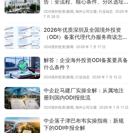
告：全流程、核心条件、分区选址
与避坑要点
ODI(境外投资)新闻
,
海外公司注册
,
行业动态
2026 年
7 月 28 日
2026年优质深圳及全国境外投资
（ODI）备案代理代办服务商该怎么
选
ODI(境外投资)新闻
2026 年 7 月 17 日
解答：企业海外投资ODI备案要具备
什么条件？
ODI(境外投资)新闻
,
行业动态
2026 年 7 月 15 日
中企赴马建厂实操全解：从属地注
册到国内ODI报批流
ODI(境外投资)新闻
,
海外公司注册
2026 年 7 月 11 日
中企落子津巴布韦实操指南：新规
下的ODI申报全解