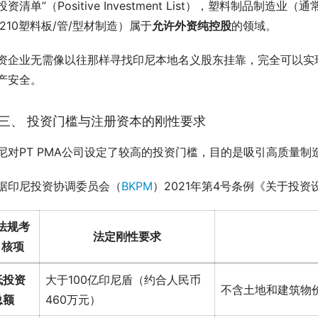
投资清单”（Positive Investment List），塑料制品制造业
2210塑料板/管/型材制造）属于
允许外资纯控股
的领域。
资企业无需像以往那样寻找印尼本地名义股东挂靠，完全可以实
产安全。
三、 投资门槛与注册资本的刚性要求
尼对PT PMA公司设定了较高的投资门槛，目的是吸引高质量
据印尼投资协调委员会（
BKPM
）2021年第4号条例《关于投
法规考
法定刚性要求
核项
低投资
大于100亿印尼盾（约合人民币
不含土地和建筑物
总额
460万元）