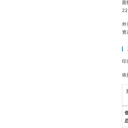
面
2
外
资
印
依