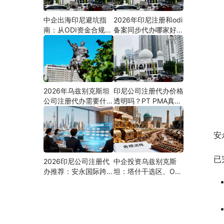
中企出海印尼避坑指
2026年印尼注册和odi
南：从ODI资金合规到
备案同步代办哪家好？
PMA公司设立，为什
机构选择指南
么300+出海企业首选
安永国际跨境合规圈？
2026年乌兹别克斯坦
印尼公司注册代办价格
公司注册代办需要什么
透明吗？PT PMA真实
材料？最新清单、流程
费用拆解与防坑指南
与合规指南
安
已
2026印尼公司注册代
中企投资乌兹别克斯
办推荐：安永国际跨境
坦：塔什干选区、ODI
合规圈直营落地与一站
备案全流程、核心条件
式服务指南
与避坑要点及优质正规
的ODI代办服务商