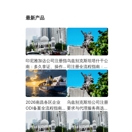
最新产品
印尼雅加达公司注册指
乌兹别克斯坦塔什干公
南：多久拿证、操作流
司注册全流程指南：从
程与股东新规（附材料
中国ODI备案到当地银
清单及成功案例与正规
行开户（附材料清单及
靠谱代办中介推荐）
成功案例与正规靠谱代
办中介推荐）
2026南昌各区企业
乌兹别克斯坦公司注册
ODI备案全流程指南
要求与代理服务商选择
（附材料清单及成功案
指南：本土实体和中乌
例与正规靠谱代办中介
两地合规才是落地硬保
推荐）
障｜安永国际跨境合规
圈