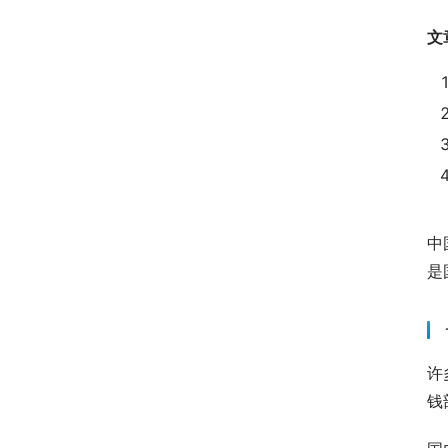
文
中
是
许
钱