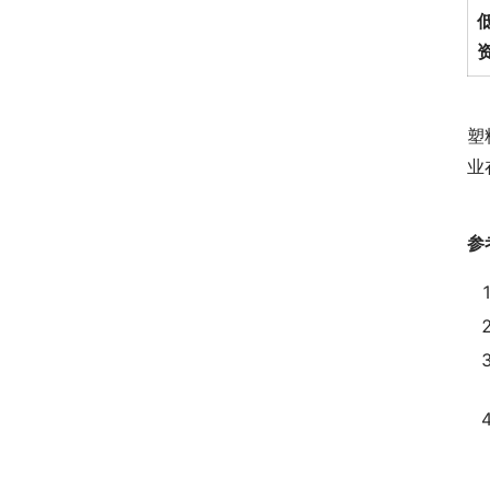
塑
业
参