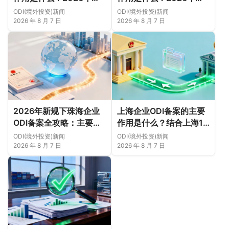
规下先把这几个问题弄明
规下，把这件事说透
ODI(境外投资)新闻
ODI(境外投资)新闻
白（附成功案例与正规靠
2026 年 8 月 7 日
2026 年 8 月 7 日
谱代办中介推荐）
2026年新规下珠海企业
上海企业ODI备案的主要
ODI备案全攻略：主要作
作用是什么？结合上海16
用、各区合规重点、外汇
区企业特点，看懂2026
ODI(境外投资)新闻
ODI(境外投资)新闻
登记与案例解析正规靠谱
年境外投资合规逻辑
2026 年 8 月 7 日
2026 年 8 月 7 日
代办中介推荐