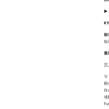
►
K
标
短
善
三

税
伙
域
F