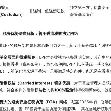
保管人
独立第三方，负责安全
非强制，但强烈建议
Custodian）
保管基金资产
、税务优势深度解析：善用香港税收协定网络
港LPF的税务架构是其核心吸引力之一，其设计充分体现了“税务
基金层面利得税豁免
：LPF本身被视为税务透明实体，其产生
，根据香港《税务条例》，符合条件的LPF可以享受统一基金免税制度（Profit
FE），即使利润来源于香港，只要满足特定条件，也无需在香港
附带权益（Carried Interest）税务优惠
：对于基金管理人员获
减。符合条件的附带权益收入将
100%
豁免
利得税和薪俸税，这
庞大的避免双重征税协定（DTA）网络
：截至2025年初，香
征税协定。当LPF投资于这些协定伙伴国家时，其在当地所获股