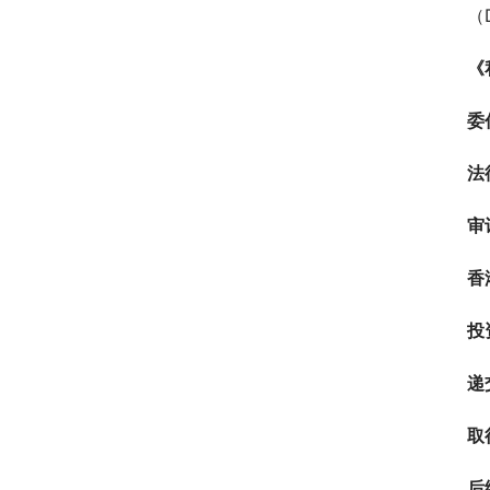
（D
《
委
法
审
香
投
递
取得
后