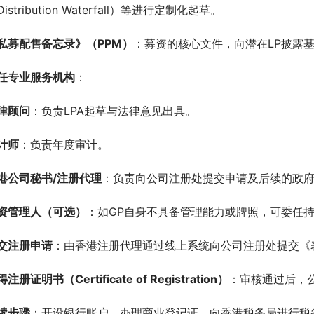
istribution Waterfall）等进行定制化起草。
私募配售备忘录》（PPM）
：募资的核心文件，向潜在LP披露
任
专业
服务机构
：
律顾问
：负责LPA起草与法律意见出具。
计师
：负责年度审计。
港公司秘书/注册代理
：负责向公司注册处提交申请及后续的政
资管理人（可选）
：如GP自身不具备管理能力或牌照，可委任
交注册申请
：由香港注册代理通过线上系统向公司注册处提交《表
注册证明书（Certificate of Registration）
：审核通过后，公
续步骤
：开设银行账户、办理商业登记证、向香港税务局进行税