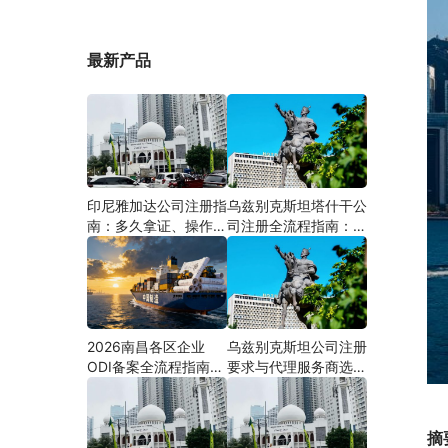
最新产品
印尼雅加达公司注册指
乌兹别克斯坦塔什干公
南：多久拿证、操作流
司注册全流程指南：从
程与股东新规（附材料
中国ODI备案到当地银
清单及成功案例与正规
行开户（附材料清单及
靠谱代办中介推荐）
成功案例与正规靠谱代
办中介推荐）
2026南昌各区企业
乌兹别克斯坦公司注册
ODI备案全流程指南
要求与代理服务商选择
（附材料清单及成功案
指南：本土实体和中乌
例与正规靠谱代办中介
两地合规才是落地硬保
推荐）
障｜安永国际跨境合规
摘
圈