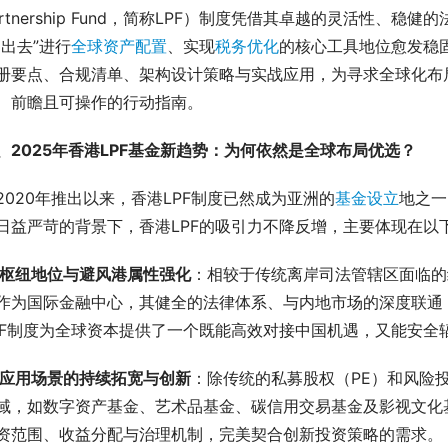
artnership Fund，简称LPF）制度凭借其卓越的灵活性
走出去”进行
全球资产配置
、实现
税务优化
的核心工具地位愈发稳固
册要点、合规清单、架构设计策略与实战应用，为寻求全球化布
、前瞻且可操作的行动指南。
、2025年香港LPF基金新趋势：为何依然是全球布局优选？
2020年推出以来，香港LPF制度已然成为亚洲的
基金设立
地之一
日益严苛的背景下，香港LPF的吸引力不降反增，主要体现在以
枢纽地位与避风港属性强化
：相较于传统离岸司法管辖区面临的经济实
作为国际金融中心，其健全的法律体系、与内地市场的深度联通，
PF制度为全球资本提供了一个既能高效对接中国机遇，又能安全
应用场景的持续拓宽与创新
：除传统的私募股权（PE）和风险投
域，如数字资产基金、艺术品基金、碳信用交易基金及影视文化
资范围、收益分配与治理机制，完美契合创新投资策略的需求。