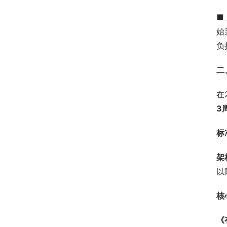
■ 
始
负
二
在
3
标
架
以
核
《