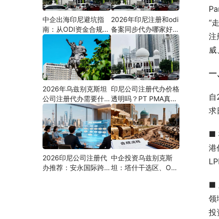
P
中企出海印尼避坑指
2026年印尼注册和odi
“
南：从ODI资金合规到
备案同步代办哪家好？
注
PMA公司设立，为什
机构选择指南
么300+出海企业首选
威
安永国际跨境合规圈？
一
2026年乌兹别克斯坦
印尼公司注册代办价格
自
公司注册代办需要什么
透明吗？PT PMA真实
材料？最新清单、流程
费用拆解与防坑指南
求
与合规指南
■ 
港
2026印尼公司注册代
中企投资乌兹别克斯
L
办推荐：安永国际跨境
坦：塔什干选区、ODI
合规圈直营落地与一站
备案全流程、核心条件
■ 
式服务指南
与避坑要点及优质正规
的ODI代办服务商
领
投