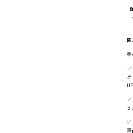
（
四
香
✅ 
是
U
✅ 
宽
✅ 
重