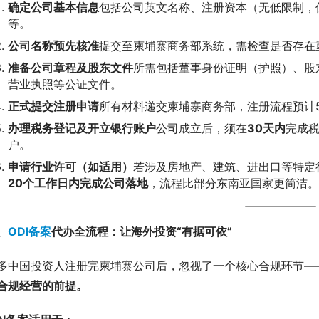
确定公司基本信息
包括公司英文名称、注册资本（无低限制，但
等。
公司名称预先核准
提交至柬埔寨商务部系统，需检查是否存在重
准备公司章程及股东文件
所需包括董事身份证明（护照）、股
营业执照等公证文件。
正式提交注册申请
所有材料递交柬埔寨商务部，注册流程预计5
办理税务登记及开立银行账户
公司成立后，须在
30天内
完成税
户。
申请行业许可（如适用）
若涉及房地产、建筑、进出口等特定
20个工作日内完成公司落地
，流程比部分东南亚国家更简洁。
、
ODI备案
代办全流程：让海外投资“有据可依”
多中国投资人注册完柬埔寨公司后，忽视了一个核心合规环节——
合规经营的前提。