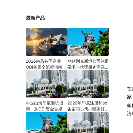
最新产品
2026南昌各区企业
乌兹别克斯坦公司注册
ODI备案全流程指南
要求与代理服务商选择
（附材料清单及成功案
指南：本土实体和中乌
例与正规靠谱代办中介
两地合规才是落地硬保
推荐）
障｜安永国际跨境合规
在
圈
家
中企出海印尼避坑指
2026年印尼注册和odi
如
南：从ODI资金合规到
备案同步代办哪家好？
清
PMA公司设立，为什
机构选择指南
么300+出海企业首选
安永国际跨境合规圈？