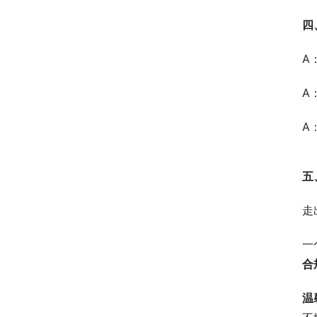
四
A
A
A
五
走
一
合
温