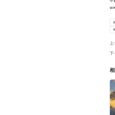
不
w
上
下
相