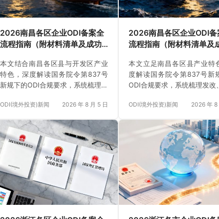
2026南昌各区企业ODI备案全
2026南昌各区企业ODI
流程指南（附材料清单及成功
流程指南（附材料清单及
案例与正规靠谱代办中介推
案例与正规靠谱代办中介
本文结合南昌各区县与开发区产业
本文立足南昌各区县产业特
荐）
荐）
特色，深度解读国务院令第837号
度解读国务院令第837号新
新规下的ODI合规要求，系统梳理发
ODI合规要求，系统梳理发改
改、商务与银行外汇登记的完整办
与银行外汇登记的完整流程
ODI(境外投资)新闻
2026 年 8 月 5 日
ODI(境外投资)新闻
2026 年 8
理流程、核心审批条件、材料准备
要点、核心条件及十项常见
要点、申报自查清单及十大常见避
南。
坑指南。