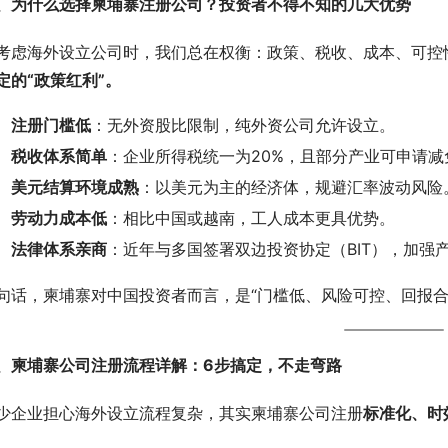
、为什么选择柬埔寨注册公司？投资者不得不知的几大优势
考虑海外设立公司时，我们总在权衡：政策、税收、成本、可控
定的“政策红利”。
注册门槛低
：无外资股比限制，纯外资公司允许设立。
税收体系简单
：企业所得税统一为20%，且部分产业可申请减
美元结算环境成熟
：以美元为主的经济体，规避汇率波动风险
劳动力成本低
：相比中国或越南，工人成本更具优势。
法律体系亲商
：近年与多国签署双边投资协定（BIT），加强
句话，柬埔寨对中国投资者而言，是“门槛低、风险可控、回报合
、柬埔寨公司注册流程详解：6步搞定，不走弯路
少企业担心海外设立流程复杂，其实柬埔寨公司注册
标准化、时