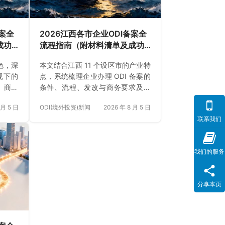
备案全
2026江西各市企业ODI备案全
成功
流程指南（附材料清单及成功
推
案例与正规靠谱代办中介推
色，深
本文结合江西 11 个设区市的产业特
荐）
规下的
点，系统梳理企业办理 ODI 备案的
、商务
条件、流程、发改与商务要求及银
、材料
行外汇登记要点，解析大额与疑难
 月 5 日
ODI(境外投资)新闻
2026 年 8 月 5 日
避坑指
项目痛点，并提供避坑自查建议与
联系我们
安永国际跨境合规圈代办方案。
我们的服务
分享本页