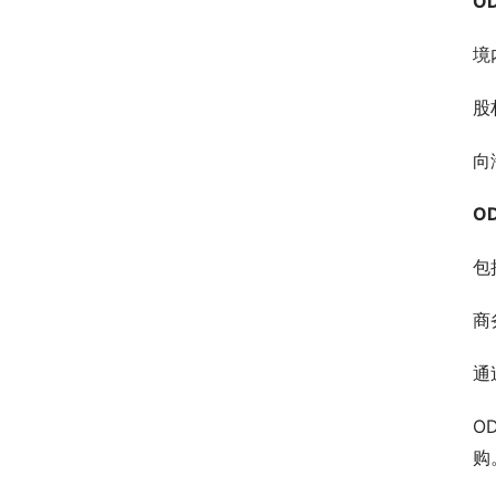
O
境
股
向
O
包
商
通
O
购