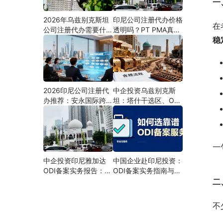
一
2026年乌兹别克斯坦
印尼公司注册代办价格
在
公司注册代办需要什么
透明吗？PT PMA真实
稳
材料？最新清单、流程
费用拆解与防坑指南
与合规指南
2026印尼公司注册代
中企投资乌兹别克斯
办推荐：安永国际跨境
坦：塔什干选区、ODI
合规圈直营落地与一站
备案全流程、核心条件
式服务指南
与避坑要点及优质正规
的ODI代办服务商
一
中企投资印尼雅加达
中国企业赴印尼投资：
ODI备案实务报告：全
ODI备案实务指南与专
流程、核心条件、分区
业代办机构甄选
二
选址与避坑要点
不