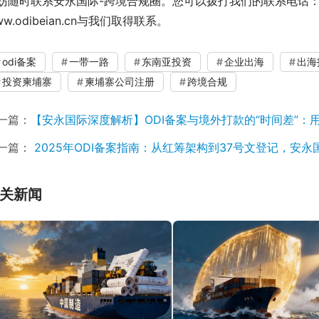
妨随时联系安永国际-跨境合规圈。您可以拨打我们的联系电话：13
ww.odibeian.cn与我们取得联系。
odi备案
一带一路
东南亚投资
企业出海
出海
投资柬埔寨
柬埔寨公司注册
跨境合规
一篇：
【安永国际深度解析】ODI备案与境外打款的“时间差”：
一篇：
2025年ODI备案指南：从红筹架构到37号文登记，安
关新闻