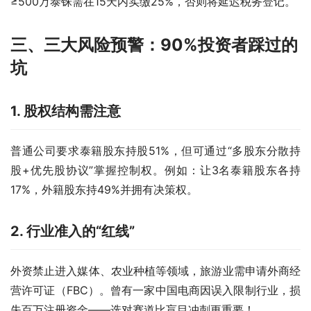
≥500万泰铢需在15天内实缴25%，否则将延迟税务登记。
三、三大风险预警：90%投资者踩过的
坑
1. 股权结构
需注意
普通公司要求泰籍股东持股51%，但可通过“多股东分散持
股+优先股协议”掌握控制权。例如：让3名泰籍股东各持
17%，外籍股东持49%并拥有决策权。
2. 行业准入的“红线”
外资禁止进入媒体、农业种植等领域，旅游业需申请外商经
营许可证（FBC）。曾有一家中国电商因误入限制行业，损
失百万注册资金——选对赛道比盲目冲刺更重要！