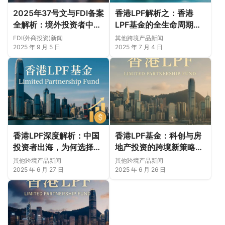
2025年37号文与FDI备案
香港LPF解析之：香港
全解析：境外投资者中国
LPF基金的全生命周期管
市场合规投资双通道指南
理与实务指南
FDI(外商投资)新闻
其他跨境产品新闻
2025 年 9 月 5 日
2025 年 7 月 4 日
香港LPF深度解析：中国
香港LPF基金：科创与房
投资者出海，为何选择香
地产投资的跨境新策略深
港而非传统离岸地？
度解析
其他跨境产品新闻
其他跨境产品新闻
2025 年 6 月 27 日
2025 年 6 月 26 日