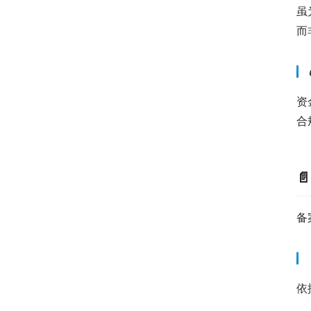
虽
而
资
合

备
依