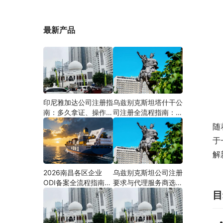
最新产品
印尼雅加达公司注册指
乌兹别克斯坦塔什干公
南：多久拿证、操作流
司注册全流程指南：从
程与股东新规（附材料
中国ODI备案到当地银
随
清单及成功案例与正规
行开户（附材料清单及
于
靠谱代办中介推荐）
成功案例与正规靠谱代
办中介推荐）
解
2026南昌各区企业
乌兹别克斯坦公司注册
ODI备案全流程指南
要求与代理服务商选择
（附材料清单及成功案
指南：本土实体和中乌
目
例与正规靠谱代办中介
两地合规才是落地硬保
推荐）
障｜安永国际跨境合规
圈