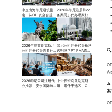
中企出海印尼避坑指
2026年印尼注册和odi
南：从ODI资金合规到
备案同步代办哪家好？
PMA公司设立，为什
机构选择指南
么300+出海企业首选
安永国际跨境合规圈？
2026年乌兹别克斯坦
印尼公司注册代办价格

公司注册代办需要什么
透明吗？PT PMA真实
材料？最新清单、流程
费用拆解与防坑指南
与合规指南
O
内
2026印尼公司注册代
中企投资乌兹别克斯
⚠
办推荐：安永国际跨境
坦：塔什干选区、ODI
案
合规圈直营落地与一站
备案全流程、核心条件
式服务指南
与避坑要点及优质正规
的ODI代办服务商
O