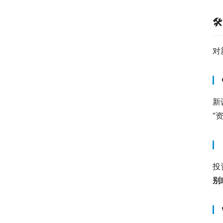

对
新
“
投
别