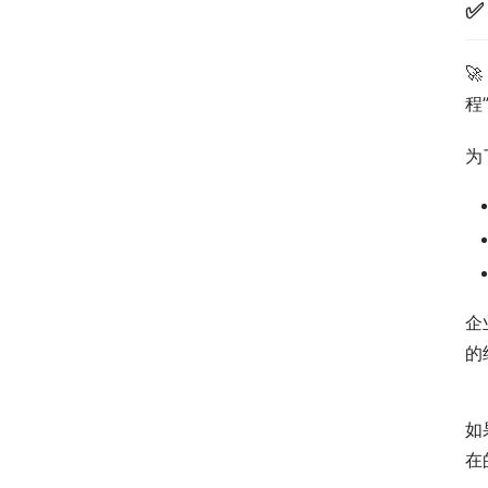

程
为
企
的
如
在