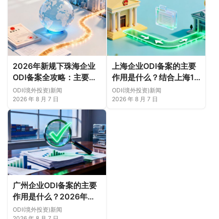
2026年新规下珠海企业
上海企业ODI备案的主要
ODI备案全攻略：主要作
作用是什么？结合上海16
用、各区合规重点、外汇
区企业特点，看懂2026
ODI(境外投资)新闻
ODI(境外投资)新闻
登记与案例解析正规靠谱
年境外投资合规逻辑
2026 年 8 月 7 日
2026 年 8 月 7 日
代办中介推荐
广州企业ODI备案的主要
作用是什么？2026年新
规下广州11区企业出海实
ODI(境外投资)新闻
务说明
2026 年 8 月 7 日