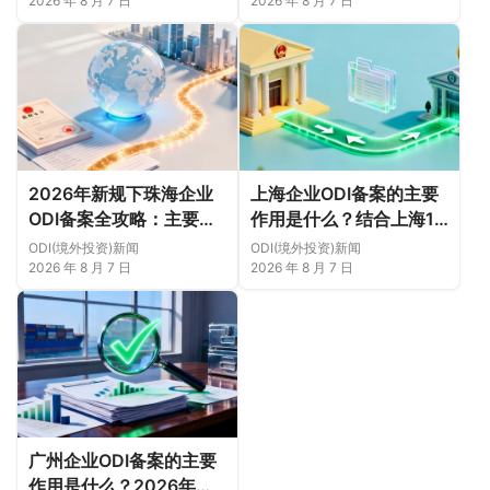
白（附成功案例与正规靠
2026 年 8 月 7 日
2026 年 8 月 7 日
谱代办中介推荐）
2026年新规下珠海企业
上海企业ODI备案的主要
ODI备案全攻略：主要作
作用是什么？结合上海16
用、各区合规重点、外汇
区企业特点，看懂2026
ODI(境外投资)新闻
ODI(境外投资)新闻
登记与案例解析正规靠谱
年境外投资合规逻辑
2026 年 8 月 7 日
2026 年 8 月 7 日
代办中介推荐
广州企业ODI备案的主要
作用是什么？2026年新