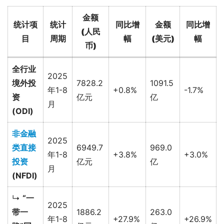
金额
统计项
统计
同比增
金额
同比增
(人民
目
周期
幅
(美元)
幅
币)
全行业
2025
境外投
7828.2
1091.5
年1-8
+0.8%
-1.7%
资
亿元
亿
月
(ODI)
非金融
2025
类直接
6949.7
969.0
年1-8
+3.8%
+3.0%
投资
亿元
亿
月
(NFDI)
↳
“一
2025
带一
1886.2
263.0
年1-8
+27.9%
+26.9%