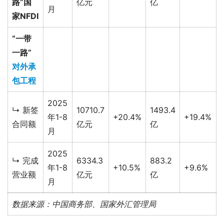
路”国
亿元
亿
月
家NFDI
“一带
一路”
对外承
包工程
2025
↳ 新签
10710.7
1493.4
年1-8
+20.4%
+19.4%
合同额
亿元
亿
月
2025
↳ 完成
6334.3
883.2
年1-8
+10.5%
+9.6%
营业额
亿元
亿
月
数据来源：中国商务部、国家外汇管理局