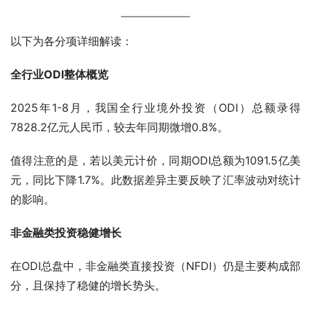
以下为各分项详细解读：
全行业ODI整体概览
2025年1-8月，我国全行业境外投资（ODI）总额录得
7828.2亿元人民币，较去年同期微增0.8%。
值得注意的是，若以美元计价，同期ODI总额为1091.5亿美
元，同比下降1.7%。此数据差异主要反映了汇率波动对统计
的影响。
非金融类投资稳健增长
在ODI总盘中，非金融类直接投资（NFDI）仍是主要构成部
分，且保持了稳健的增长势头。