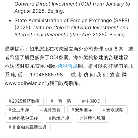
Outward Direct Investment (ODI) from January to
August 2025.
Beijing.
State Administration of Foreign Exchange (SAFE).
(2025).
Data on China’s Outward Investment and
International Payments (Jan-Aug 2025).
Beijing.
温馨提示：如果您正在考虑设立海外公司办理 odi 备案，或
者希望了解更多关于ODI备案、海外架构搭建的合规建议，
不妨随时联系安永国际-
跨境合规
圈。您可以拨打我们的联
系电话：13045865798，或者访问我们的官网：
www.odibeian.cn与我们取得联系。
2025经济数据
一带一路
中国ODI
企业出海
境外投资
安永国际
安永观察
对外承包工程
跨境合规
跨境合规圈
非金融类直接投资