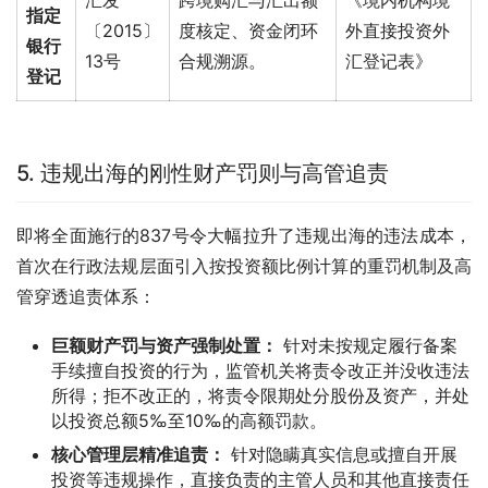
汇发
跨境购汇与汇出额
《境内机构境
指定
〔2015〕
度核定、资金闭环
外直接投资外
银行
13号
合规溯源。
汇登记表》
登记
5. 违规出海的刚性财产罚则与高管追责
即将全面施行的837号令大幅拉升了违规出海的违法成本，
首次在行政法规层面引入按投资额比例计算的重罚机制及高
管穿透追责体系：
巨额财产罚与资产强制处置：
针对未按规定履行备案
手续擅自投资的行为，监管机关将责令改正并没收违法
所得；拒不改正的，将责令限期处分股份及资产，并处
以投资总额5‰至10‰的高额罚款。
核心管理层精准追责：
针对隐瞒真实信息或擅自开展
投资等违规操作，直接负责的主管人员和其他直接责任