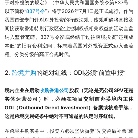
于对外投资的规定》（中华人民共和国国务院令第837号，
以下简称“
837号令
”）将于2026年7月1日起正式施行。作为
我国首部专门针对对外投资的行政法规，该规明确将直接及
间接获取香港特别行政区企业控制权或相关权益的活动全盘
纳入监管范畴。837号令彻底终结了过往跨境投资“违规成
本低”的旧有套利空间，标志着我国对外投资正式迈入全流
程、分类分级的高压合规时代。
2.
跨境并购
的绝对红线：ODI必须“前置申报”
境内企业在启动
收购香港公司
股权（无论是壳公司SPV还是
实体运营公司）时，必须在项目交割前办妥境内主体
ODI（Outbound Direct Investment）备案或核准手续，
这是跨境交易链条中绝对不可逾越的法定时序红线。
在跨境并购实务中，投资方必须坚决摒弃“先交割后补票”或