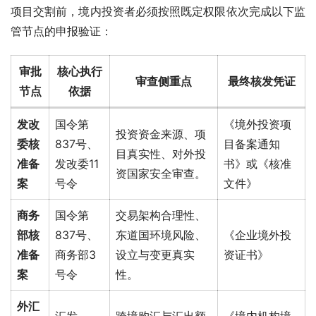
项目交割前，境内投资者必须按照既定权限依次完成以下监
管节点的申报验证：
审批
核心执行
审查侧重点
最终核发凭证
节点
依据
发改
国令第
《境外投资项
投资资金来源、项
委核
837号、
目备案通知
目真实性、对外投
准备
发改委11
书》或《核准
资国家安全审查。
案
号令
文件》
商务
国令第
交易架构合理性、
部核
837号、
东道国环境风险、
《企业境外投
准备
商务部3
设立与变更真实
资证书》
案
号令
性。
外汇