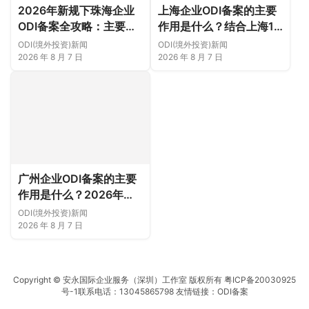
2026年新规下珠海企业
上海企业ODI备案的主要
ODI备案全攻略：主要作
作用是什么？结合上海16
用、各区合规重点、外汇
区企业特点，看懂2026
ODI(境外投资)新闻
ODI(境外投资)新闻
登记与案例解析正规靠谱
年境外投资合规逻辑
2026 年 8 月 7 日
2026 年 8 月 7 日
代办中介推荐
广州企业ODI备案的主要
作用是什么？2026年新
规下广州11区企业出海实
ODI(境外投资)新闻
务说明
2026 年 8 月 7 日
Copyright © 安永国际企业服务（深圳）工作室 版权所有
粤ICP备20030925
号-1
联系电话：13045865798 友情链接：
ODI备案