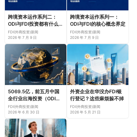
跨境资本运作系列二：
跨境资本运作系列一：
ODI与FDI投资都有什么限
ODI与FDI的核心概念界定
制？
FDI(外商投资)新闻
FDI(外商投资)新闻
2026 年 7 月 9 日
2026 年 7 月 9 日
5069.5亿，前五月中国
外资企业在华没办FDI银
全行业出海投资（ODI）
行登记？这些麻烦躲不掉
合作概况
FDI(外商投资)新闻
FDI(外商投资)新闻
2026 年 6 月 30 日
2026 年 5 月 21 日