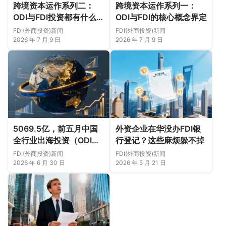
跨境资本运作系列二：
跨境资本运作系列一：
ODI与FDI投资都有什么限
ODI与FDI的核心概念界定
制？
FDI(外商投资)新闻
FDI(外商投资)新闻
2026 年 7 月 9 日
2026 年 7 月 9 日
5069.5亿，前五月中国
外资企业在华没办FDI银
全行业出海投资（ODI）
行登记？这些麻烦躲不掉
合作概况
FDI(外商投资)新闻
FDI(外商投资)新闻
2026 年 6 月 30 日
2026 年 5 月 21 日