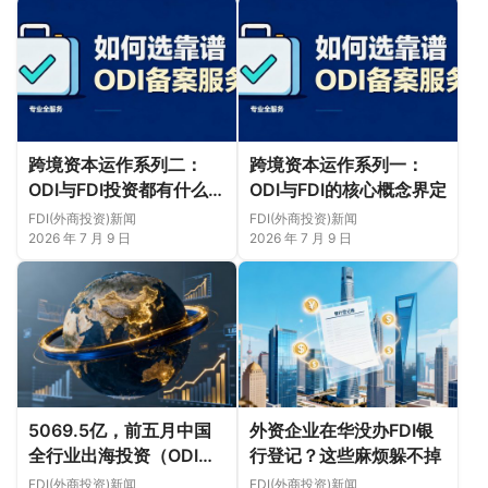
跨境资本运作系列二：
跨境资本运作系列一：
ODI与FDI投资都有什么限
ODI与FDI的核心概念界定
制？
FDI(外商投资)新闻
FDI(外商投资)新闻
2026 年 7 月 9 日
2026 年 7 月 9 日
5069.5亿，前五月中国
外资企业在华没办FDI银
全行业出海投资（ODI）
行登记？这些麻烦躲不掉
合作概况
FDI(外商投资)新闻
FDI(外商投资)新闻