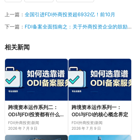
上一篇：
全国引进FDI外商投资超6932亿！前10月
下一篇：
FDI备案全面指南之：关于外商投资企业的鼓励政策
相关新闻
跨境资本运作系列二：
跨境资本运作系列一：
ODI与FDI投资都有什么限
ODI与FDI的核心概念界定
制？
FDI(外商投资)新闻
FDI(外商投资)新闻
2026 年 7 月 9 日
2026 年 7 月 9 日