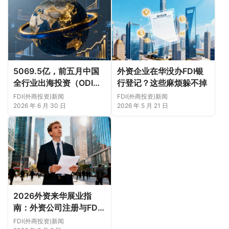
5069.5亿，前五月中国
外资企业在华没办FDI银
全行业出海投资（ODI）
行登记？这些麻烦躲不掉
合作概况
FDI(外商投资)新闻
FDI(外商投资)新闻
2026 年 6 月 30 日
2026 年 5 月 21 日
2026外资来华展业指
南：外资公司注册与FDI
办理全流程实务
FDI(外商投资)新闻