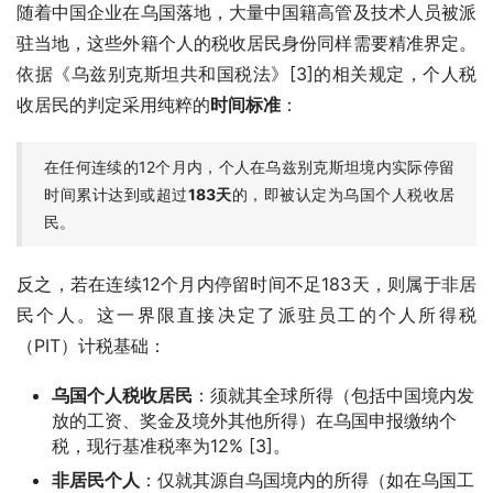
随着中国企业在乌国落地，大量中国籍高管及技术人员被派
驻当地，这些外籍个人的税收居民身份同样需要精准界定。
依据《乌兹别克斯坦共和国税法》[3]的相关规定，个人税
收居民的判定采用纯粹的
时间标准
：
在任何连续的12个月内，个人在乌兹别克斯坦境内实际停留
时间累计达到或超过
183天
的，即被认定为乌国个人税收居
民。
反之，若在连续12个月内停留时间不足183天，则属于非居
民个人。这一界限直接决定了派驻员工的个人所得税
（PIT）计税基础：
乌国个人税收居民
：须就其全球所得（包括中国境内发
放的工资、奖金及境外其他所得）在乌国申报缴纳个
税，现行基准税率为12% [3]。
非居民个人
：仅就其源自乌国境内的所得（如在乌国工