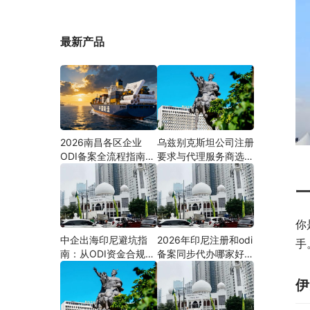
最新产品
2026南昌各区企业
乌兹别克斯坦公司注册
ODI备案全流程指南
要求与代理服务商选择
（附材料清单及成功案
指南：本土实体和中乌
例与正规靠谱代办中介
两地合规才是落地硬保
推荐）
障｜安永国际跨境合规
圈
你
中企出海印尼避坑指
2026年印尼注册和odi
手
南：从ODI资金合规到
备案同步代办哪家好？
PMA公司设立，为什
机构选择指南
么300+出海企业首选
伊
安永国际跨境合规圈？