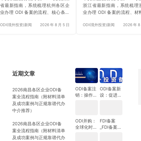
荐）
荐）
省最新指南，系统梳理杭州各区企
浙江省最新指南，系统梳理
业办理 ODI 备案的流程、核心条件
业办理 ODI 备案的流程、材
与分级权限，解析外汇登记难点，
级权限，结合各市产业集群
ODI(境外投资)新闻
2026 年 8 月 5 日
ODI(境外投资)新闻
2026 年 8
并提供自查避坑建议与安永国际跨
析难点，并提供自查避坑建
境合规圈代办方案。
永国际跨境合规圈高效代办方
近期文章
）
ODI备案注
ODI备案新
2026南昌各区企业ODI备
销：操作指
设：促进中
案全流程指南（附材料清单
南与注意事
国企业全球
及成功案例与正规靠谱代办
项
化发展的新
中介推荐）
机遇
ODI并购：
FDI备案
2026南昌各区企业ODI备
全球化时代
_FDI备案指
案全流程指南（附材料清单
的企业战略
南_外商投
及成功案例与正规靠谱代办
选择
资备案指