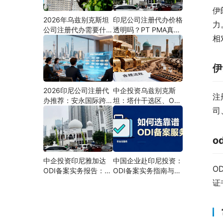
伊
2026年乌兹别克斯坦
印尼公司注册代办价格
力
公司注册代办需要什么
透明吗？PT PMA真实
相
材料？最新清单、流程
费用拆解与防坑指南
与合规指南
伊
2026印尼公司注册代
中企投资乌兹别克斯
注
办推荐：安永国际跨境
坦：塔什干选区、ODI
司
合规圈直营落地与一站
备案全流程、核心条件
式服务指南
与避坑要点及优质正规
的ODI代办服务商
o
中企投资印尼雅加达
中国企业赴印尼投资：
O
ODI备案实务报告：全
ODI备案实务指南与专
流程、核心条件、分区
业代办机构甄选
证
选址与避坑要点