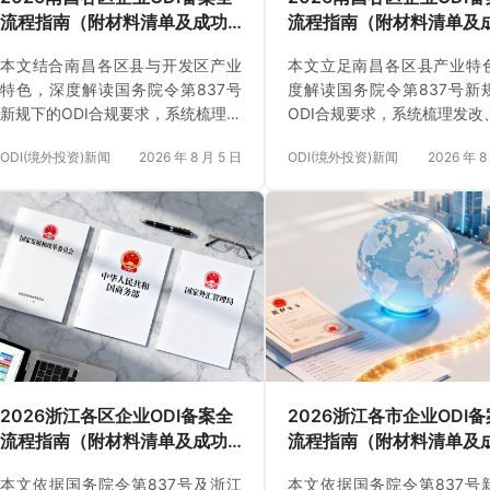
流程指南（附材料清单及成功
流程指南（附材料清单及
案例与正规靠谱代办中介推
案例与正规靠谱代办中介
本文结合南昌各区县与开发区产业
本文立足南昌各区县产业特
荐）
荐）
特色，深度解读国务院令第837号
度解读国务院令第837号新
新规下的ODI合规要求，系统梳理发
ODI合规要求，系统梳理发改
改、商务与银行外汇登记的完整办
与银行外汇登记的完整流程
ODI(境外投资)新闻
2026 年 8 月 5 日
ODI(境外投资)新闻
2026 年 8
理流程、核心审批条件、材料准备
要点、核心条件及十项常见
要点、申报自查清单及十大常见避
南。
坑指南。
2026浙江各区企业ODI备案全
2026浙江各市企业ODI
流程指南（附材料清单及成功
流程指南（附材料清单及
案例与正规靠谱代办中介推
案例与正规靠谱代办中介
本文依据国务院令第837号及浙江
本文依据国务院令第837号