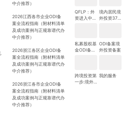
）
中介推荐）
南-跨境合
规圈
QFLP：外
境内居民境
2026江西各市企业ODI备
资进入中国
外投资37
案全流程指南（附材料清单
市场的新路
号文外汇登
及成功案例与正规靠谱代办
径
记指南
中介推荐）
私募股权基
ODI备案境
金ODI备案
外投资备案
2026浙江各区企业ODI备
见
指南
案全流程指南（附材料清单
及成功案例与正规靠谱代办
中介推荐）
跨境投资第
我的服务
一步:境外
2026浙江各市企业ODI备
银行开户!
案全流程指南（附材料清单
(附日常维
及成功案例与正规靠谱代办
护小锦囊)
中介推荐）