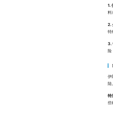
1
料
2
特
3
险
伊
陆
特
些