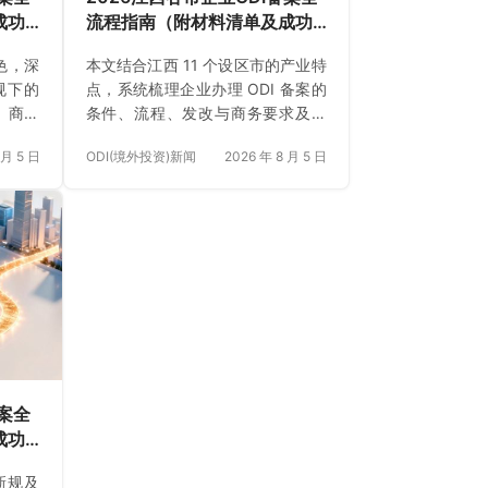
成功
流程指南（附材料清单及成功
推
案例与正规靠谱代办中介推
色，深
本文结合江西 11 个设区市的产业特
荐）
规下的
点，系统梳理企业办理 ODI 备案的
、商务
条件、流程、发改与商务要求及银
、材料
行外汇登记要点，解析大额与疑难
 月 5 日
ODI(境外投资)新闻
2026 年 8 月 5 日
避坑指
项目痛点，并提供避坑自查建议与
安永国际跨境合规圈代办方案。
备案全
成功
推
新规及