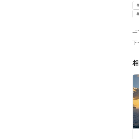
上
下
相