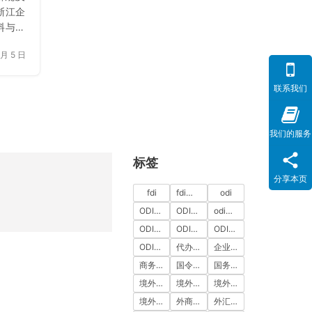
浙江企
料与分
特征剖
 月 5 日
议与安
案。
联系我们
我们的服务
标签
分享本页
fdi
fdi备案
odi
ODI代办
ODI代办服务
odi备案
ODI备案中介机构
ODI备案代办中介
ODI备案费用
ODI登记
代办ODI多少钱
企业出海
商务部备案
国令第837号
国务院令第837号
境外投资
境外投资备案
境外投资备案流程
境外直接投资
外商投资
外汇登记