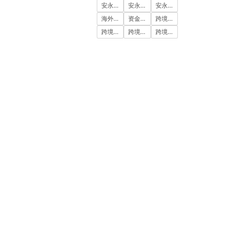
安永国际
安永国际ODI备案
安永国际跨境合规圈
海外公司注册服务
资金出境
跨境合规
跨境合规圈
跨境合规服务
跨境投资