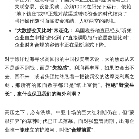
关联交易、设备采购，必须100%在阳光下运行。依赖
“地下钱庄”或非正规对敲渠道转移资金的时代结束了，
强行操作随时面临资金冻结、人财两空的绝境。
“大数据交叉比对”常态化：
乌国税务稽查已经从“听凭
企业自主申报”进化到了“直接调取银行底层数据比对”。
企业财务合规的容错率正在呈断崖式下降。
对于漂洋过海寻求高回报的中国投资者来说，大的焦虑从来
不是赚不到钱，而是
“失控感”
。利润再丰厚，如果资金出不
去、回不来，或者头顶始终悬着一把被罚没的达摩克利斯之
剑，那所有的账面数字都只是“纸上富贵”。
拒绝“野蛮生
长”，拿什么保卫我们的海外利润？
高压之下，必有洗牌。中亚市场的巨大红利期仍在，但“蒙
眼狂奔”的草莽时代已正式落幕。面对强监管周期，出海企
业唯一能建立的护城河，叫做
“合规前置”
。