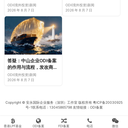
化、外汇合规与避坑指南
双备案及银行外汇登记实
ODI(境外投资)新闻
ODI(境外投资)新闻
（附成功案例与正规靠谱
操指南（成功案例与正规
2026 年 8 月 7 日
2026 年 8 月 7 日
代办中介推荐）
靠谱代办中介推荐）
答疑：中山企业ODI备案
的作用与流程，发改商务
双备案及银行外汇登记实
ODI(境外投资)新闻
操指南（附成功案例与正
2026 年 8 月 7 日
规靠谱代办中介推荐）
Copyright © 安永国际企业服务（深圳）工作室 版权所有
粤ICP备20030925
号-1
联系电话：13045865798 友情链接：
ODI备案
香港LPF基金
ODI备案
FDI备案
电话
微信