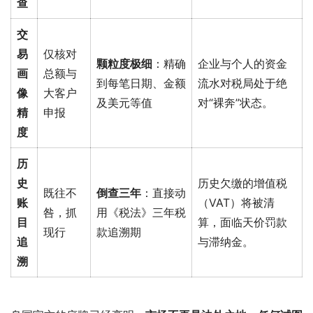
查
交
易
仅核对
颗粒度极细
：精确
企业与个人的资金
画
总额与
到每笔日期、金额
流水对税局处于绝
像
大客户
及美元等值
对“裸奔”状态。
精
申报
度
历
史
历史欠缴的增值税
既往不
倒查三年
：直接动
账
（VAT）将被清
咎，抓
用《税法》三年税
目
算，面临天价罚款
现行
款追溯期
追
与滞纳金。
溯