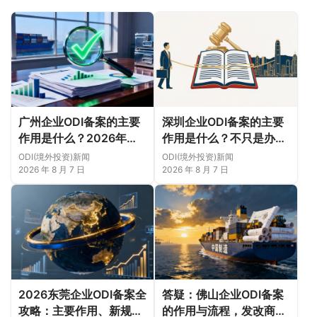
广州企业ODI备案的主要
深圳企业ODI备案的主要
作用是什么？2026年新
作用是什么？不只是办理
规下广州11区企业出海实
跨境汇款（附成功案例与
ODI(境外投资)新闻
ODI(境外投资)新闻
务说明
正规靠谱代办中介推荐）
2026 年 8 月 7 日
2026 年 8 月 7 日
2026东莞企业ODI备案全
答疑：佛山企业ODI备案
攻略：主要作用、新规变
的作用与流程，发改商务