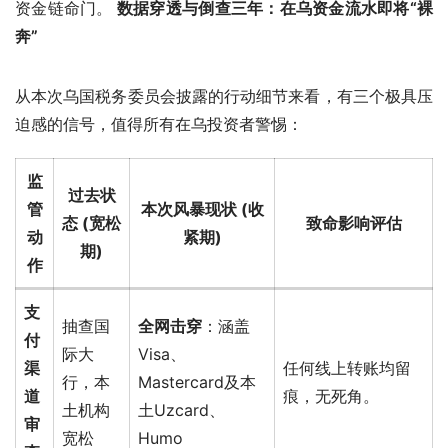
资金链命门。
 数据穿透与倒查三年：在乌资金流水即将“裸
奔”
从本次乌国税务委员会披露的行动细节来看，有三个极具压
迫感的信号，值得所有在乌投资者警惕：
监
过去状
管
本次风暴现状 (收
态 (宽松
致命影响评估
动
紧期)
期)
作
支
抽查国
全网击穿
：涵盖
付
际大
Visa、
渠
任何线上转账均留
行，本
Mastercard及本
道
痕，无死角。
土机构
土Uzcard、
审
宽松
Humo