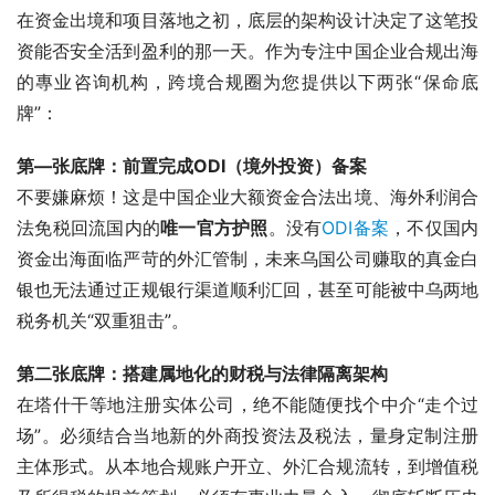
在资金出境和项目落地之初，底层的架构设计决定了这笔投
资能否安全活到盈利的那一天。作为专注中国企业合规出海
的專业咨询机构，跨境合规圈为您提供以下两张“保命底
牌”：
第—张底牌：前置完成ODI（境外投资）备案
不要嫌麻烦！这是中国企业大额资金合法出境、海外利润合
法免税回流国内的
唯一官方护照
。没有
ODI备案
，不仅国内
资金出海面临严苛的外汇管制，未来乌国公司赚取的真金白
银也无法通过正规银行渠道顺利汇回，甚至可能被中乌两地
税务机关“双重狙击”。
第二张底牌：搭建属地化的财税与法律隔离架构
在塔什干等地注册实体公司，绝不能随便找个中介“走个过
场”。必须结合当地新的外商投资法及税法，量身定制注册
主体形式。从本地合规账户开立、外汇合规流转，到增值税