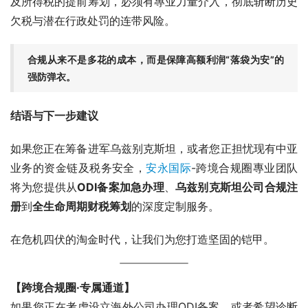
及所得税的提前筹划，必须有專业力量介入，彻底斩断历史
欠税与潜在行政处罚的连带风险。
合规从来不是多花的成本，而是保障高额利润“落袋为安”的
强防弹衣。
结语与下一步建议
如果您正在筹备进军乌兹别克斯坦，或者您正担忧现有中亚
业务的资金链及税务安全，
安永国际
-跨境合规圈專业团队
将为您提供从
ODI备案加急办理
、
乌兹别克斯坦公司合规注
册
到
全生命周期财税筹划
的深度定制服务。
在危机四伏的淘金时代，让我们为您打造坚固的铠甲。
【跨境合规圈·专属通道】
如果您正在考虑设立海外公司办理ODI备案，或者希望诊断