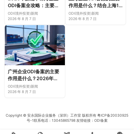
ODI备案全攻略：主要作
作用是什么？结合上海16
用、各区合规重点、外汇
区企业特点，看懂2026
ODI(境外投资)新闻
ODI(境外投资)新闻
登记与案例解析正规靠谱
年境外投资合规逻辑
2026 年 8 月 7 日
2026 年 8 月 7 日
代办中介推荐
广州企业ODI备案的主要
作用是什么？2026年新
规下广州11区企业出海实
ODI(境外投资)新闻
务说明
2026 年 8 月 7 日
Copyright © 安永国际企业服务（深圳）工作室 版权所有
粤ICP备20030925
号-1
联系电话：13045865798 友情链接：
ODI备案