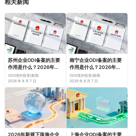
相关新闻
苏州企业ODI备案的主要
南宁企业ODI备案的主要
作用是什么？2026年新
作用是什么？2026年新
规下先把这几个问题弄明
规下，把这件事说透
ODI(境外投资)新闻
ODI(境外投资)新闻
白（附成功案例与正规靠
2026 年 8 月 7 日
2026 年 8 月 7 日
谱代办中介推荐）
2026年新规下珠海企业
上海企业ODI备案的主要