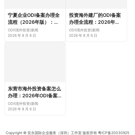
宁夏企业ODI备案办理全
投资海外建厂的ODI备案
流程（2026年版）：从
办理全流程：2026年版
项目立项、发改商务备案
实操指南（附材料清单及
ODI(境外投资)新闻
ODI(境外投资)新闻
到银行汇款（附材料清单
成功案例与正规靠谱代办
2026 年 8 月 6 日
2026 年 8 月 6 日
及成功案例与正规靠谱代
中介推荐）
办中介推荐）
东营市海外投资备案怎么
办理：2026年ODI备案流
程、材料与注意事项（附
ODI(境外投资)新闻
材料清单及成功案例与正
2026 年 8 月 6 日
规靠谱代办中介推荐）
Copyright © 安永国际企业服务（深圳）工作室 版权所有
粤ICP备20030925