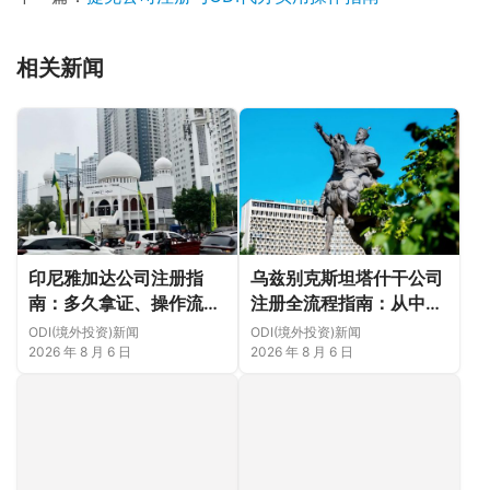
相关新闻
印尼雅加达公司注册指
乌兹别克斯坦塔什干公司
南：多久拿证、操作流程
注册全流程指南：从中国
与股东新规（附材料清单
ODI备案到当地银行开户
ODI(境外投资)新闻
ODI(境外投资)新闻
及成功案例与正规靠谱代
（附材料清单及成功案例
2026 年 8 月 6 日
2026 年 8 月 6 日
办中介推荐）
与正规靠谱代办中介推
荐）