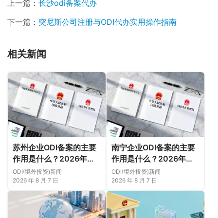
上一篇：
长沙odi备案代办
下一篇：
突尼斯公司注册与ODI代办实用操作指南
相关新闻
苏州企业ODI备案的主要
南宁企业ODI备案的主要
作用是什么？2026年新
作用是什么？2026年新
规下先把这几个问题弄明
规下，把这件事说透
ODI(境外投资)新闻
ODI(境外投资)新闻
白（附成功案例与正规靠
2026 年 8 月 7 日
2026 年 8 月 7 日
谱代办中介推荐）