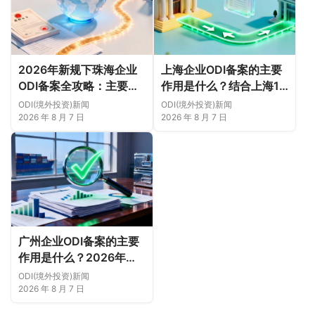
2026年新规下珠海企业
上海企业ODI备案的主要
ODI备案全攻略：主要作
作用是什么？结合上海16
用、各区合规重点、外汇
区企业特点，看懂2026
ODI(境外投资)新闻
ODI(境外投资)新闻
登记与案例解析正规靠谱
年境外投资合规逻辑
2026 年 8 月 7 日
2026 年 8 月 7 日
代办中介推荐
广州企业ODI备案的主要
作用是什么？2026年新
规下广州11区企业出海实
ODI(境外投资)新闻
务说明
2026 年 8 月 7 日