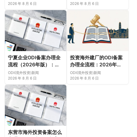
及成功案例与正规靠谱代
（附材料清单及成功案例
2026 年 8 月 6 日
2026 年 8 月 6 日
办中介推荐）
与正规靠谱代办中介推
荐）
宁夏企业ODI备案办理全
投资海外建厂的ODI备案
流程（2026年版）：从
办理全流程：2026年版
项目立项、发改商务备案
实操指南（附材料清单及
ODI(境外投资)新闻
ODI(境外投资)新闻
到银行汇款（附材料清单
成功案例与正规靠谱代办
2026 年 8 月 6 日
2026 年 8 月 6 日
及成功案例与正规靠谱代
中介推荐）
办中介推荐）
东营市海外投资备案怎么