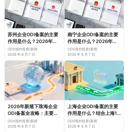
苏州企业ODI备案的主要
南宁企业ODI备案的主要
作用是什么？2026年新
作用是什么？2026年新
规下先把这几个问题弄明
规下，把这件事说透
ODI(境外投资)新闻
ODI(境外投资)新闻
白（附成功案例与正规靠
2026 年 8 月 7 日
2026 年 8 月 7 日
谱代办中介推荐）
2026年新规下珠海企业
上海企业ODI备案的主要
ODI备案全攻略：主要作
作用是什么？结合上海16
用、各区合规重点、外汇
区企业特点，看懂2026
ODI(境外投资)新闻
ODI(境外投资)新闻
登记与案例解析正规靠谱
年境外投资合规逻辑
2026 年 8 月 7 日
2026 年 8 月 7 日