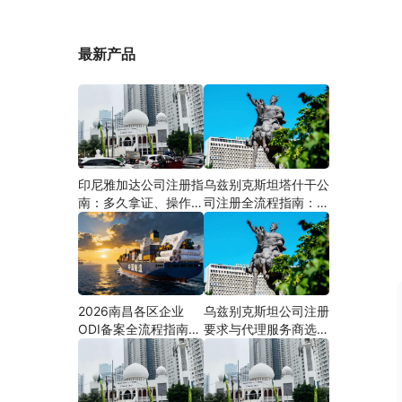
最新产品
印尼雅加达公司注册指
乌兹别克斯坦塔什干公
南：多久拿证、操作流
司注册全流程指南：从
程与股东新规（附材料
中国ODI备案到当地银
清单及成功案例与正规
行开户（附材料清单及
靠谱代办中介推荐）
成功案例与正规靠谱代
办中介推荐）
2026南昌各区企业
乌兹别克斯坦公司注册
ODI备案全流程指南
要求与代理服务商选择
（附材料清单及成功案
指南：本土实体和中乌
例与正规靠谱代办中介
两地合规才是落地硬保
推荐）
障｜安永国际跨境合规
圈