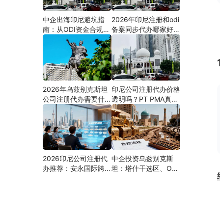
中企出海印尼避坑指
2026年印尼注册和odi
南：从ODI资金合规到
备案同步代办哪家好？
PMA公司设立，为什
机构选择指南
么300+出海企业首选
安永国际跨境合规圈？
2026年乌兹别克斯坦
印尼公司注册代办价格
公司注册代办需要什么
透明吗？PT PMA真实
材料？最新清单、流程
费用拆解与防坑指南
与合规指南
2026印尼公司注册代
中企投资乌兹别克斯
办推荐：安永国际跨境
坦：塔什干选区、ODI
合规圈直营落地与一站
备案全流程、核心条件
式服务指南
与避坑要点及优质正规
的ODI代办服务商