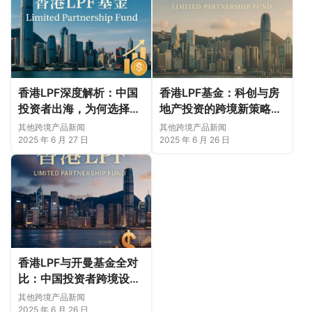
香港LPF深度解析：中国
香港LPF基金：科创与房
投资者出海，为何选择香
地产投资的跨境新策略深
港而非传统离岸地？
度解析
其他跨境产品新闻
其他跨境产品新闻
2025 年 6 月 27 日
2025 年 6 月 26 日
香港LPF与开曼基金全对
比：中国投资者跨境设基
金的终极选型指南
其他跨境产品新闻
（2025新版）
2025 年 6 月 26 日