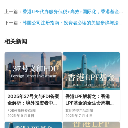
上一篇：
香港LPF代办服务低税+高效+国际化，香港基金注册一步到位！
下一篇：
韩国公司注册指南：投资者必读的关键步骤与法律要求
相关新闻
2025年37号文与FDI备案
香港LPF解析之：香港
全解析：境外投资者中国
LPF基金的全生命周期管
市场合规投资双通道指南
理与实务指南
FDI(外商投资)新闻
其他跨境产品新闻
2025 年 9 月 5 日
2025 年 7 月 4 日