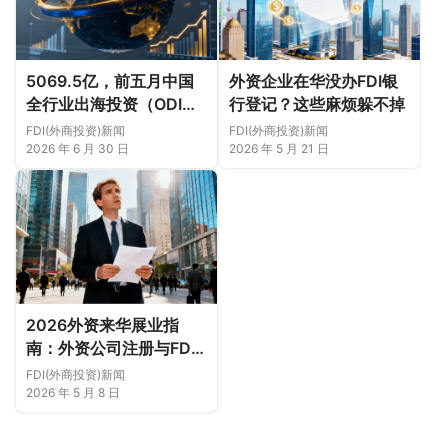
5069.5亿，前五月中国
外资企业在华没办FDI银
全行业出海投资（ODI）
行登记？这些麻烦躲不掉
合作概况
FDI(外商投资)新闻
FDI(外商投资)新闻
2026 年 6 月 30 日
2026 年 5 月 21 日
2026外资来华展业指
南：外资公司注册与FDI
办理全流程实务
FDI(外商投资)新闻
2026 年 5 月 8 日