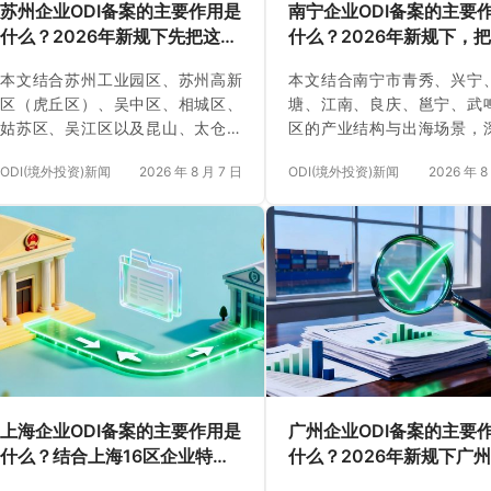
苏州企业ODI备案的主要作用是
南宁企业ODI备案的主要
什么？2026年新规下先把这几
什么？2026年新规下，
个问题弄明白（附成功案例与
事说透
本文结合苏州工业园区、苏州高新
本文结合南宁市青秀、兴宁
正规靠谱代办中介推荐）
区（虎丘区）、吴中区、相城区、
塘、江南、良庆、邕宁、武
姑苏区、吴江区以及昆山、太仓、
区的产业结构与出海场景，
常熟、张家港等板块的产业结构与
析南宁企业办理ODI备案的核
ODI(境外投资)新闻
2026 年 8 月 7 日
ODI(境外投资)新闻
2026 年 8
出海场景，深度解析苏州企业办理
与合规逻辑。依据2026年7月
ODI备案的核心作用与合规逻辑。依
施行的《国务院令第837号
据2026年7月1日起施行的《国务院
行发改、商务与外汇管理规
令第837号》及现行发改、商务与
统厘清发改项目备案、商务
外汇管理规则，系统厘清发改项目
银行外汇登记及技术/数据专
备案、商务备案、银行外汇登记及
等关键环节，提供6项交易自
技术/数据专项合规等关键环节，提
与高频避坑指南。文章辅以
供5项交易自检条件与高频避坑指
大型装备制造企业与青秀区
南。文章辅以苏州园区医疗器械拟
跨境电商平台的真实成功案
上市企业、吴江大型纺织制造企业
点推荐安永国际跨境合规圈在O
及昆山跨境电商企业的真实成功案
理全流程及免费外汇登记护
上海企业ODI备案的主要作用是
广州企业ODI备案的主要
例，重点推荐安永国际跨境合规圈
的专业服务能力。
什么？结合上海16区企业特
什么？2026年新规下广州
在ODI代理全流程及免费外汇登记护
点，看懂2026年境外投资合规
企业出海实务说明
航方面的专业服务能力。