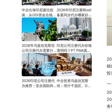
中企出海印尼避坑指
2026年印尼注册和odi
南：从ODI资金合规到
备案同步代办哪家好？
PMA公司设立，为什
机构选择指南
么300+出海企业首选
安永国际跨境合规圈？
2026年乌兹别克斯坦
印尼公司注册代办价格
公司注册代办需要什么
透明吗？PT PMA真实
材料？最新清单、流程
费用拆解与防坑指南
2
与合规指南
稳
投
2026印尼公司注册代
中企投资乌兹别克斯
一
办推荐：安永国际跨境
坦：塔什干选区、ODI
合规圈直营落地与一站
备案全流程、核心条件
2
式服务指南
与避坑要点及优质正规
2
的ODI代办服务商
务