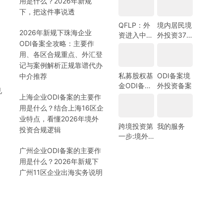
用是什么？2026年新规
选择
资备案指
）
下，把这件事说透
南-跨境合
规圈
QFLP：外
境内居民境
2026年新规下珠海企业
资进入中国
外投资37
ODI备案全攻略：主要作
市场的新路
号文外汇登
用、各区合规重点、外汇登
径
记指南
记与案例解析正规靠谱代办
私募股权基
ODI备案境
中介推荐
金ODI备案
外投资备案
见
指南
上海企业ODI备案的主要作
用是什么？结合上海16区企
业特点，看懂2026年境外
跨境投资第
我的服务
投资合规逻辑
一步:境外
银行开户!
广州企业ODI备案的主要作
(附日常维
用是什么？2026年新规下
护小锦囊)
广州11区企业出海实务说明