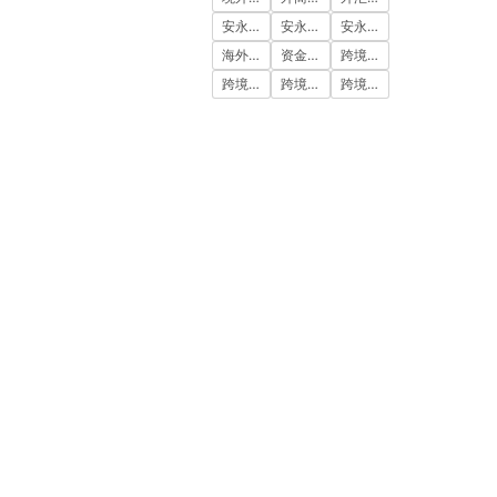
安永国际
安永国际ODI备案
安永国际跨境合规圈
海外公司注册服务
资金出境
跨境合规
跨境合规圈
跨境合规服务
跨境投资