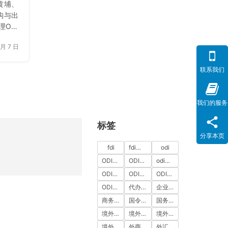
黄埔、
构与出
ODI
。依据
 月 7 日
务院令
务与外
联系我们
项目备
记及目
项交易
我们的服务
坑清单
番禺跨
标签
业的真
分享本页
国际跨
fdi
fdi备案
odi
无偿外
力。
ODI代办
ODI代办服务
odi备案
ODI备案中介机构
ODI备案代办中介
ODI备案费用
ODI登记
代办ODI多少钱
企业出海
商务部备案
国令第837号
国务院令第837号
境外投资
境外投资备案
境外投资备案流程
境外直接投资
外商投资
外汇登记