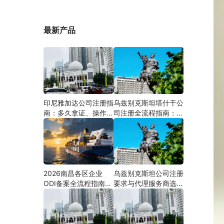
最新产品
印尼雅加达公司注册指
乌兹别克斯坦塔什干公
南：多久拿证、操作流
司注册全流程指南：从
程与股东新规（附材料
中国ODI备案到当地银
清单及成功案例与正规
行开户（附材料清单及
靠谱代办中介推荐）
成功案例与正规靠谱代
办中介推荐）
2026南昌各区企业
乌兹别克斯坦公司注册
ODI备案全流程指南
要求与代理服务商选择
（附材料清单及成功案
指南：本土实体和中乌
例与正规靠谱代办中介
两地合规才是落地硬保
推荐）
障｜安永国际跨境合规
圈