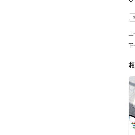
上
下
相