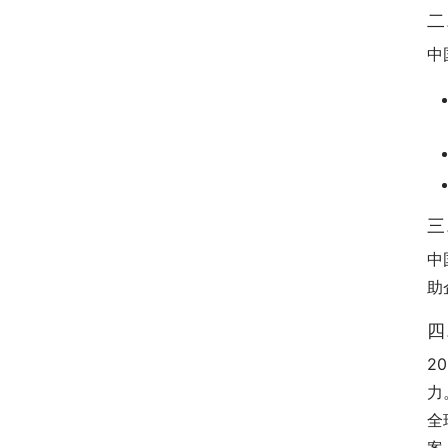
二
中
三
中
助
四
2
力
全
案