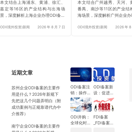
本文结合上海浦东、黄浦、徐汇、
本文结合广州越秀、天河、
逻辑
嘉定等16区的产业结构与出海场
番禺、南沙等11区的产业结
景，深度解析上海企业办理ODI备案
海场景，深度解析广州企业办理
的核心作用与合规逻辑。依据2026
备案的核心作用与实操边界
ODI(境外投资)新闻
2026 年 8 月 7 日
ODI(境外投资)新闻
2026 年 8
年7月1日起施行的《国务院令第
2026年7月1日起施行的《国
837号》及现行发改、商务与外汇
第837号》及现行发改、商
管理规则，系统厘清发改项目备
汇管理规则，系统厘清发改
案、商务备案、银行外汇登记及专
案、商务备案、银行外汇登
项合规等关键环节，提供8项交易筛
的国合规等关键环节，提供7
选条件、10大常见避坑清单与高频
性质筛查条件、10大常见避
FAQ答疑。文章辅以嘉定智能制
与高频FAQ答疑。文章辅以
近期文章
造、青浦跨境电商与大额复杂并购
境电商与黄埔拟上市科技企
）
项目的真实成功案例，重点推荐安
实成功案例，重点推荐安永
永国际跨境合规圈在ODI代理全流程
境合规圈在ODI代理全流程及
ODI备案注
ODI备案新
苏州企业ODI备案的主要作
销：操作指
设：促进中
及无偿外汇登记辅导方面的专业服
汇登记辅导方面的专业服务能
用是什么？2026年新规下
南与注意事
国企业全球
务能力。
先把这几个问题弄明白（附
项
化发展的新
成功案例与正规靠谱代办中
机遇
介推荐）
ODI并购：
FDI备案
全球化时代
_FDI备案指
南宁企业ODI备案的主要作
的企业战略
南_外商投