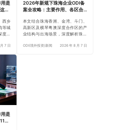
作用是
2026年新规下珠海企业ODI备
把这件
案全攻略：主要作用、各区合
规重点、外汇登记与案例解析
、西乡
本文结合珠海香洲、金湾、斗门、
正规靠谱代办中介推荐
鸣等城
高新区及横琴粤澳深度合作区的产
深度解
业结构与出海场景，深度解析珠海
心作用
企业办理ODI备案的核心作用与合规
 月 7 日
ODI(境外投资)新闻
2026 年 8 月 7 日
1日起
逻辑。依据2026年7月1日起施行的
》及现
《国务院令第837号》及现行发
则，系
改、商务与外汇管理规则，系统厘
备案、
清发改项目备案、商务备案、银行
项合规
外汇登记及技术/数据专项合规等关
检条件
键环节，提供5项交易筛选条件与高
江南区
频FAQ答疑。文章辅以金湾智能制
拟上市
造设备厂、横琴跨境电商平台及香
例，重
洲新能源供应链企业的真实成功案
DI代
例，重点推荐安永国际跨境合规圈
航方面
在ODI代理全流程及免费外汇登记护
作用是
航方面的专业服务能力。
11区