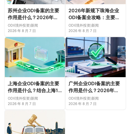
苏州企业ODI备案的主要
2026年新规下珠海企业
作用是什么？2026年新
ODI备案全攻略：主要作
规下先把这几个问题弄明
用、各区合规重点、外汇
ODI(境外投资)新闻
ODI(境外投资)新闻
白（附成功案例与正规靠
登记与案例解析正规靠谱
2026 年 8 月 7 日
2026 年 8 月 7 日
谱代办中介推荐）
代办中介推荐
上海企业ODI备案的主要
广州企业ODI备案的主要
作用是什么？结合上海16
作用是什么？2026年新
区企业特点，看懂2026
规下广州11区企业出海实
ODI(境外投资)新闻
ODI(境外投资)新闻
年境外投资合规逻辑
务说明
2026 年 8 月 7 日
2026 年 8 月 7 日