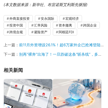
(本文数据来源：新华社、布宜诺斯艾利斯先驱报)
外商直接投资
安永国际
宏观经济
投资中国
汇率风险
资本撤离
跨国企业
跨境合规
避险资产
阿根廷FDI
上一篇：
前11月外资增设26.1%！超6万家外企已抢滩登陆，中国市场这一赛道暴升127%！
下一篇：
别再“裸奔”出海了！一旦跌破这条“斩杀线”，多少老板的海外资产一夜归零？
相关新闻