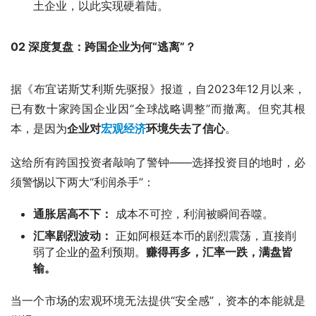
土企业，以此实现硬着陆。
02 深度复盘：跨国企业为何“逃离”？
据《布宜诺斯艾利斯先驱报》报道，自2023年12月以来，
已有数十家跨国企业因“全球战略调整”而撤离。但究其根
本，是因为
企业对
宏观经济
环境失去了信心
。
这给所有跨国投资者敲响了警钟——选择投资目的地时，必
须警惕以下两大“利润杀手”：
通胀居高不下：
成本不可控，利润被瞬间吞噬。
汇率剧烈波动：
正如阿根廷本币的剧烈震荡，直接削
弱了企业的盈利预期。
赚得再多，汇率一跌，满盘皆
输。
当一个市场的宏观环境无法提供“安全感”，资本的本能就是