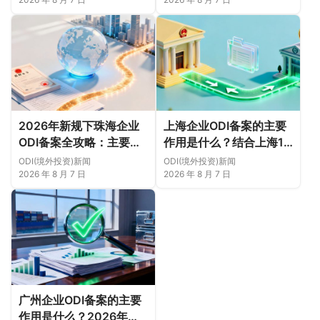
白（附成功案例与正规靠
谱代办中介推荐）
2026年新规下珠海企业
上海企业ODI备案的主要
ODI备案全攻略：主要作
作用是什么？结合上海16
用、各区合规重点、外汇
区企业特点，看懂2026
ODI(境外投资)新闻
ODI(境外投资)新闻
登记与案例解析正规靠谱
年境外投资合规逻辑
2026 年 8 月 7 日
2026 年 8 月 7 日
代办中介推荐
广州企业ODI备案的主要
作用是什么？2026年新