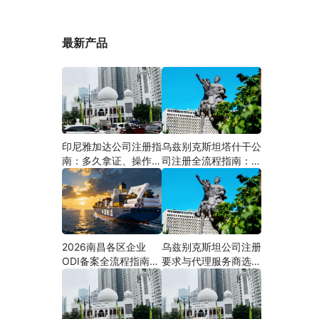
最新产品
印尼雅加达公司注册指
乌兹别克斯坦塔什干公
南：多久拿证、操作流
司注册全流程指南：从
程与股东新规（附材料
中国ODI备案到当地银
清单及成功案例与正规
行开户（附材料清单及
靠谱代办中介推荐）
成功案例与正规靠谱代
办中介推荐）
2026南昌各区企业
乌兹别克斯坦公司注册
ODI备案全流程指南
要求与代理服务商选择
（附材料清单及成功案
指南：本土实体和中乌
例与正规靠谱代办中介
两地合规才是落地硬保
推荐）
障｜安永国际跨境合规
圈