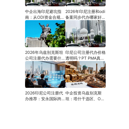
中企出海印尼避坑指
2026年印尼注册和odi
南：从ODI资金合规到
备案同步代办哪家好？
PMA公司设立，为什
机构选择指南
么300+出海企业首选
安永国际跨境合规圈？
2026年乌兹别克斯坦
印尼公司注册代办价格
公司注册代办需要什么
透明吗？PT PMA真实
材料？最新清单、流程
费用拆解与防坑指南
与合规指南
2026印尼公司注册代
中企投资乌兹别克斯
办推荐：安永国际跨境
坦：塔什干选区、ODI
合规圈直营落地与一站
备案全流程、核心条件
式服务指南
与避坑要点及优质正规
的ODI代办服务商