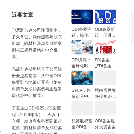
近期文章
）
ODI备案注
ODI备案新
印尼雅加达公司注册指南：
销：操作指
设：促进中
多久拿证、操作流程与股东
南与注意事
国企业全球
新规（附材料清单及成功案
项
化发展的新
例与正规靠谱代办中介推
机遇
荐）
ODI并购：
FDI备案
全球化时代
_FDI备案指
乌兹别克斯坦塔什干公司注
的企业战略
南_外商投
册全流程指南：从中国ODI
选择
资备案指
）
备案到当地银行开户（附材
南-跨境合
料清单及成功案例与正规靠
规圈
QFLP：外
境内居民境
谱代办中介推荐）
资进入中国
外投资37
市场的新路
号文外汇登
宁夏企业ODI备案办理全流
径
记指南
程（2026年版）：从项目
私募股权基
ODI备案境
立项、发改商务备案到银行
金ODI备案
外投资备案
汇款（附材料清单及成功案
见
指南