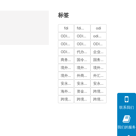
标签
fdi
fdi备案
odi
ODI代办
ODI代办服务
odi备案
ODI备案中介机构
ODI备案代办中介
ODI备案费用
ODI登记
代办ODI多少钱
企业出海
商务部备案
国令第837号
国务院令第837号
境外投资
境外投资备案
境外投资备案流程
境外直接投资
外商投资
外汇登记
安永国际
安永国际ODI备案
安永国际跨境合规圈
海外公司注册服务
资金出境
跨境合规
跨境合规圈
跨境合规服务
跨境投资
联系我们
我们的服务