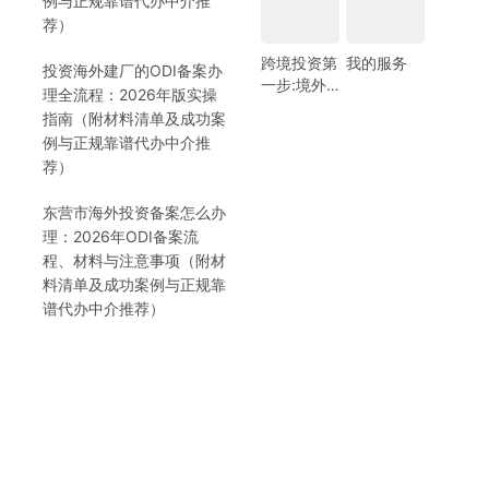
例与正规靠谱代办中介推
荐）
跨境投资第
我的服务
投资海外建厂的ODI备案办
一步:境外
理全流程：2026年版实操
银行开户!
指南（附材料清单及成功案
(附日常维
例与正规靠谱代办中介推
护小锦囊)
荐）
东营市海外投资备案怎么办
理：2026年ODI备案流
程、材料与注意事项（附材
料清单及成功案例与正规靠
谱代办中介推荐）