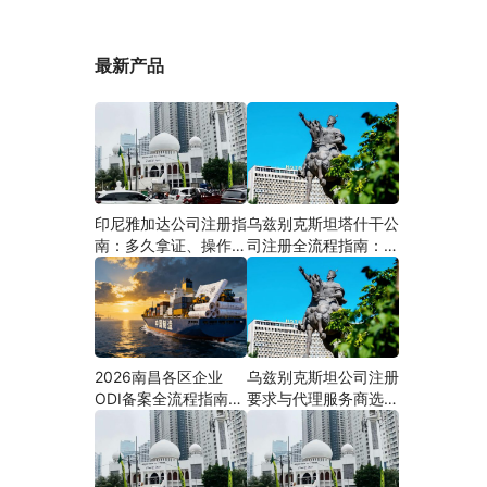
最新产品
印尼雅加达公司注册指
乌兹别克斯坦塔什干公
南：多久拿证、操作流
司注册全流程指南：从
程与股东新规（附材料
中国ODI备案到当地银
清单及成功案例与正规
行开户（附材料清单及
靠谱代办中介推荐）
成功案例与正规靠谱代
办中介推荐）
2026南昌各区企业
乌兹别克斯坦公司注册
ODI备案全流程指南
要求与代理服务商选择
（附材料清单及成功案
指南：本土实体和中乌
例与正规靠谱代办中介
两地合规才是落地硬保
推荐）
障｜安永国际跨境合规
圈