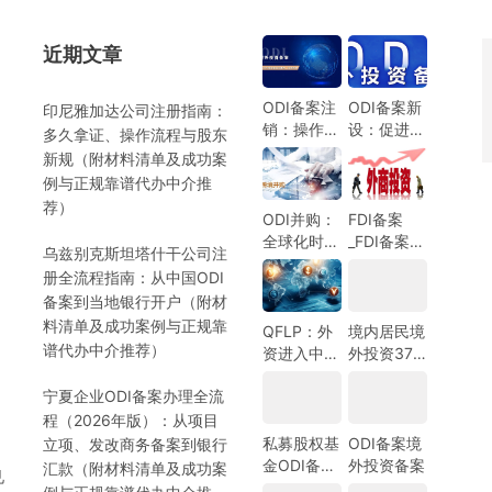
近期文章
）
ODI备案注
ODI备案新
印尼雅加达公司注册指南：
销：操作指
设：促进中
多久拿证、操作流程与股东
南与注意事
国企业全球
新规（附材料清单及成功案
项
化发展的新
例与正规靠谱代办中介推
机遇
荐）
ODI并购：
FDI备案
全球化时代
_FDI备案指
乌兹别克斯坦塔什干公司注
的企业战略
南_外商投
册全流程指南：从中国ODI
选择
资备案指
）
备案到当地银行开户（附材
南-跨境合
料清单及成功案例与正规靠
规圈
QFLP：外
境内居民境
谱代办中介推荐）
资进入中国
外投资37
市场的新路
号文外汇登
宁夏企业ODI备案办理全流
径
记指南
程（2026年版）：从项目
私募股权基
ODI备案境
立项、发改商务备案到银行
金ODI备案
外投资备案
汇款（附材料清单及成功案
见
指南