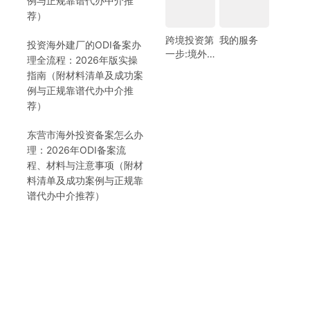
例与正规靠谱代办中介推
荐）
跨境投资第
我的服务
投资海外建厂的ODI备案办
一步:境外
理全流程：2026年版实操
银行开户!
指南（附材料清单及成功案
(附日常维
例与正规靠谱代办中介推
护小锦囊)
荐）
东营市海外投资备案怎么办
理：2026年ODI备案流
程、材料与注意事项（附材
料清单及成功案例与正规靠
谱代办中介推荐）