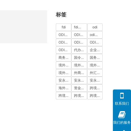
标签
fdi
fdi备案
odi
ODI代办
ODI代办服务
odi备案
ODI备案中介机构
ODI备案代办中介
ODI备案费用
ODI登记
代办ODI多少钱
企业出海
商务部备案
国令第837号
国务院令第837号
境外投资
境外投资备案
境外投资备案流程
境外直接投资
外商投资
外汇登记
安永国际
安永国际ODI备案
安永国际跨境合规圈
海外公司注册服务
资金出境
跨境合规
跨境合规圈
跨境合规服务
跨境投资
联系我们
我们的服务