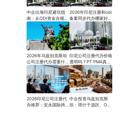
中企出海印尼避坑指
2026年印尼注册和odi
南：从ODI资金合规到
备案同步代办哪家好？
PMA公司设立，为什
机构选择指南
么300+出海企业首选
安永国际跨境合规圈？
2026年乌兹别克斯坦
印尼公司注册代办价格
公司注册代办需要什么
透明吗？PT PMA真实
材料？最新清单、流程
费用拆解与防坑指南
与合规指南
2026印尼公司注册代
中企投资乌兹别克斯
办推荐：安永国际跨境
坦：塔什干选区、ODI
合规圈直营落地与一站
备案全流程、核心条件
式服务指南
与避坑要点及优质正规
的ODI代办服务商