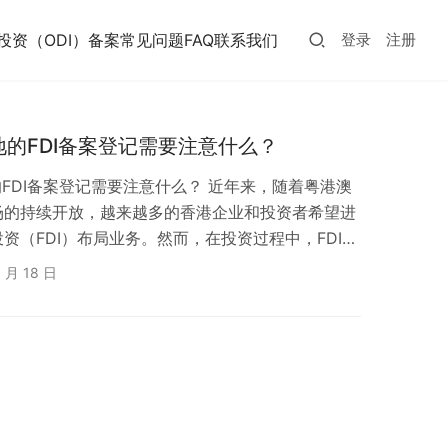
投资（ODI）备案常见问题FAQ
联系我们
登录
注册
地的FDI备案登记需要注意什么？
地的FDI备案登记需要注意什么？ 近年来，随着粤港澳
场的持续开放，越来越多的香港企业和投资者希望进
资（FDI）布局业务。然而，在投资过程中，FDI备
环节。 📌 本文跨境合规圈将结合新法规政策，为
3 月 18 日
理FDI备案的重点事项，确保投资合规顺利落地。
的主流模式 香港投资者进入中国市场，主要通过以下
商独资企业（WFOE）：在内地…