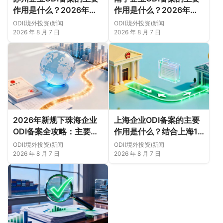
作用是什么？2026年新
作用是什么？2026年新
规下先把这几个问题弄明
规下，把这件事说透
ODI(境外投资)新闻
ODI(境外投资)新闻
白（附成功案例与正规靠
2026 年 8 月 7 日
2026 年 8 月 7 日
谱代办中介推荐）
2026年新规下珠海企业
上海企业ODI备案的主要
ODI备案全攻略：主要作
作用是什么？结合上海16
用、各区合规重点、外汇
区企业特点，看懂2026
ODI(境外投资)新闻
ODI(境外投资)新闻
登记与案例解析正规靠谱
年境外投资合规逻辑
2026 年 8 月 7 日
2026 年 8 月 7 日
代办中介推荐