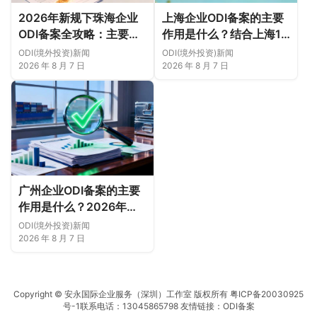
2026年新规下珠海企业
上海企业ODI备案的主要
ODI备案全攻略：主要作
作用是什么？结合上海16
用、各区合规重点、外汇
区企业特点，看懂2026
ODI(境外投资)新闻
ODI(境外投资)新闻
登记与案例解析正规靠谱
年境外投资合规逻辑
2026 年 8 月 7 日
2026 年 8 月 7 日
代办中介推荐
广州企业ODI备案的主要
作用是什么？2026年新
规下广州11区企业出海实
ODI(境外投资)新闻
务说明
2026 年 8 月 7 日
Copyright © 安永国际企业服务（深圳）工作室 版权所有
粤ICP备20030925
号-1
联系电话：13045865798 友情链接：
ODI备案