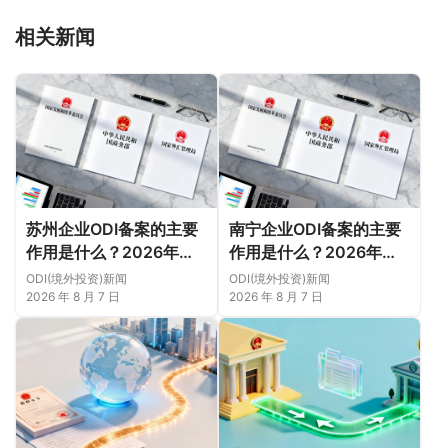
相关新闻
苏州企业ODI备案的主要
南宁企业ODI备案的主要
作用是什么？2026年新
作用是什么？2026年新
规下先把这几个问题弄明
规下，把这件事说透
ODI(境外投资)新闻
ODI(境外投资)新闻
白（附成功案例与正规靠
2026 年 8 月 7 日
2026 年 8 月 7 日
谱代办中介推荐）