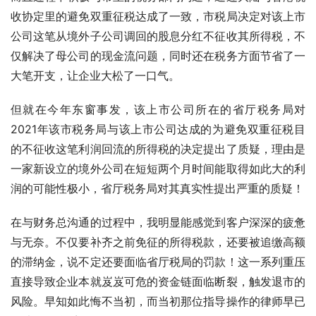
收协定里的避免双重征税达成了一致，市税局决定对该上市
公司这笔从境外子公司调回的股息分红不征收其所得税，不
仅解决了母公司的现金流问题，同时还在税务方面节省了一
大笔开支，让企业大松了一口气。
但就在今年东窗事发，该上市公司所在的省厅税务局对
2021年该市税务局与该上市公司达成的为避免双重征税目
的不征收这笔利润回流的所得税的决定提出了质疑，理由是
一家新设立的境外公司在短短两个月时间能取得如此大的利
润的可能性极小，省厅税务局对其真实性提出严重的质疑！
在与财务总沟通的过程中，我明显能感觉到客户深深的疲惫
与无奈。不仅要补齐之前免征的所得税款，还要被追缴高额
的滞纳金，说不定还要面临省厅税局的罚款！这一系列重压
直接导致企业本就岌岌可危的资金链面临断裂，触发退市的
风险。早知如此悔不当初，而当初那位指导操作的律师早已