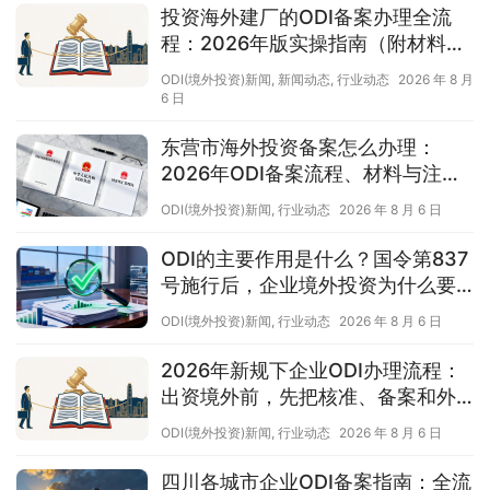
荐）
投资海外建厂的ODI备案办理全流
程：2026年版实操指南（附材料清
单及成功案例与正规靠谱代办中介
ODI(境外投资)新闻
,
新闻动态
,
行业动态
2026 年 8 月
推荐）
6 日
东营市海外投资备案怎么办理：
2026年ODI备案流程、材料与注意
事项（附材料清单及成功案例与正
ODI(境外投资)新闻
,
行业动态
2026 年 8 月 6 日
规靠谱代办中介推荐）
ODI的主要作用是什么？国令第837
号施行后，企业境外投资为什么要
先办手续（附材料清单及成功案例
ODI(境外投资)新闻
,
行业动态
2026 年 8 月 6 日
与正规靠谱代办中介推荐）
2026年新规下企业ODI办理流程：
出资境外前，先把核准、备案和外
汇登记办清楚（附材料清单及成功
ODI(境外投资)新闻
,
行业动态
2026 年 8 月 6 日
案例与正规靠谱代办中介推荐）
四川各城市企业ODI备案指南：全流