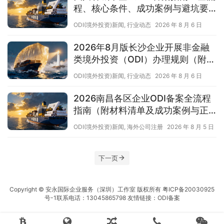
程、核心条件、成功案例与避坑要
点（附正规靠谱代办中介推荐）
ODI(境外投资)新闻
,
行业动态
2026 年 8 月 6 日
2026年8月版长沙企业开展非金融
类境外投资（ODI）办理规则（附材
料清单及成功案例与正规靠谱代办
ODI(境外投资)新闻
,
行业动态
2026 年 8 月 6 日
中介推荐）
2026南昌各区企业ODI备案全流程
指南（附材料清单及成功案例与正
规靠谱代办中介推荐）
ODI(境外投资)新闻
,
海外公司注册
2026 年 8 月 5 日
下一页
Copyright © 安永国际企业服务（深圳）工作室 版权所有
粤ICP备20030925
号-1
联系电话：13045865798 友情链接：
ODI备案