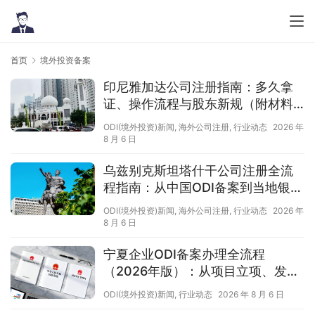
首页
境外投资备案
印尼雅加达公司注册指南：多久拿
证、操作流程与股东新规（附材料
清单及成功案例与正规靠谱代办中
ODI(境外投资)新闻
,
海外公司注册
,
行业动态
2026 年
介推荐）
8 月 6 日
乌兹别克斯坦塔什干公司注册全流
程指南：从中国ODI备案到当地银行
开户（附材料清单及成功案例与正
ODI(境外投资)新闻
,
海外公司注册
,
行业动态
2026 年
规靠谱代办中介推荐）
8 月 6 日
宁夏企业ODI备案办理全流程
（2026年版）：从项目立项、发改
商务备案到银行汇款（附材料清单
ODI(境外投资)新闻
,
行业动态
2026 年 8 月 6 日
及成功案例与正规靠谱代办中介推