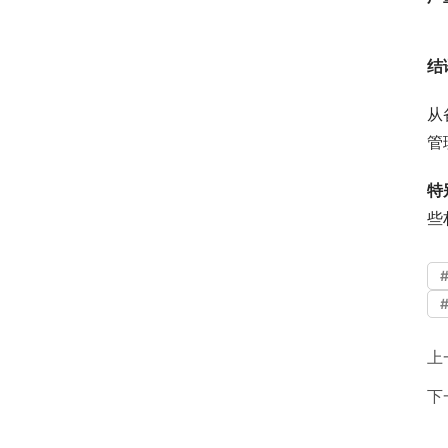
结
从
管
特
些
上
下