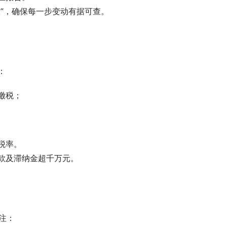
”，确保每一步变动有据可查。
：
缴税；
税率。
款及滞纳金超千万元。
注：