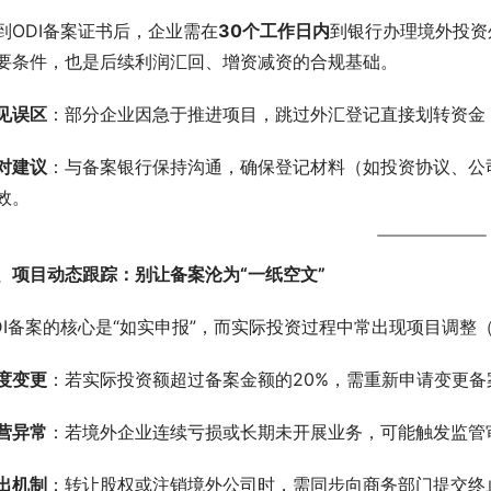
到ODI备案证书后，企业需在
30个工作日内
到银行办理境外投资
要条件，也是后续利润汇回、增资减资的合规基础。
见误区
：部分企业因急于推进项目，跳过外汇登记直接划转资金
对建议
：与备案银行保持沟通，确保登记材料（如投资协议、公
效。
、项目动态跟踪：别让备案沦为“一纸空文”
DI备案的核心是“如实申报”，而实际投资过程中常出现项目调
度变更
：若实际投资额超过备案金额的20%，需重新申请变更备
营异常
：若境外企业连续亏损或长期未开展业务，可能触发监管
出机制
：转让股权或注销境外公司时，需同步向商务部门提交终