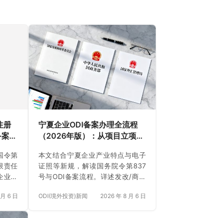
注册
宁夏企业ODI备案办理全流程
备案到
（2026年版）：从项目立项、
单及
发改商务备案到银行汇款（附
国令第
本文结合宁夏企业产业特点与电子
中介
材料清单及成功案例与正规靠
限责任
证照等新规，解读国务院令第837
谱代办中介推荐）
企业在
号与ODI备案流程。详述发改/商务
盖境内
备案、银行外汇登记及材料要点，
 月 6 日
ODI(境外投资)新闻
2026 年 8 月 6 日
L与电子
并解析安永国际跨境合规圈全流程
及用工
代理服务。