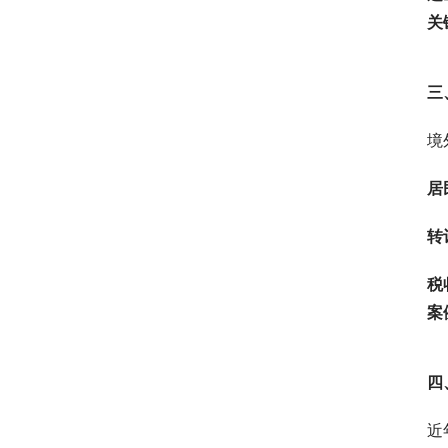
关
三
境
居
转
税
案
四
近