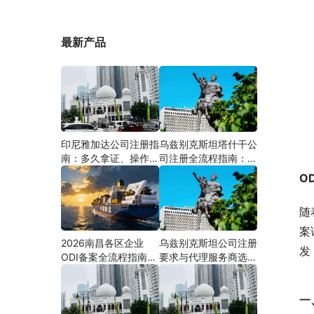
最新产品
印尼雅加达公司注册指
乌兹别克斯坦塔什干公
南：多久拿证、操作流
司注册全流程指南：从
程与股东新规（附材料
中国ODI备案到当地银
O
清单及成功案例与正规
行开户（附材料清单及
靠谱代办中介推荐）
成功案例与正规靠谱代
随
办中介推荐）
案
2026南昌各区企业
乌兹别克斯坦公司注册
发
ODI备案全流程指南
要求与代理服务商选择
（附材料清单及成功案
指南：本土实体和中乌
例与正规靠谱代办中介
两地合规才是落地硬保
一
推荐）
障｜安永国际跨境合规
圈