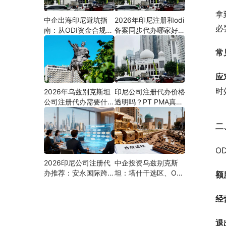
拿
中企出海印尼避坑指
2026年印尼注册和odi
必
南：从ODI资金合规到
备案同步代办哪家好？
PMA公司设立，为什
机构选择指南
么300+出海企业首选
常
安永国际跨境合规圈？
应
时
2026年乌兹别克斯坦
印尼公司注册代办价格
公司注册代办需要什么
透明吗？PT PMA真实
材料？最新清单、流程
费用拆解与防坑指南
与合规指南
二
O
2026印尼公司注册代
中企投资乌兹别克斯
办推荐：安永国际跨境
坦：塔什干选区、ODI
额
合规圈直营落地与一站
备案全流程、核心条件
式服务指南
与避坑要点及优质正规
经
的ODI代办服务商
退