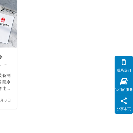
跨境合
作下的
与落地
办
程、材
单及
联系我们
装备制
中介
务院令
详述发
我们的服务
及材料
 月 6 日
合规圈
分享本页