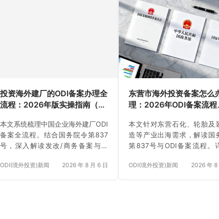
点，并结合真实案例展示“安永国际
合规，并深度解析安永国际
跨境合规圈”的中印尼双端一站式代
规圈与阿布萨黑集团战略合
办服务。
“中乌双端合规闭环”实操案例
服务。
投资海外建厂的ODI备案办理全
东营市海外投资备案怎么
流程：2026年版实操指南（附
理：2026年ODI备案流
材料清单及成功案例与正规靠
料与注意事项（附材料清
本文系统梳理中国企业海外建厂ODI
本文针对东营石化、轮胎及
谱代办中介推荐）
成功案例与正规靠谱代办
备案全流程。结合国务院令第837
造等产业出海需求，解读国
推荐）
号，深入解读发改/商务备案与核
第837号与ODI备案流程。
准、银行外汇登记、资金分批汇出
改/商务备案、银行外汇登记
ODI(境外投资)新闻
2026 年 8 月 6 日
ODI(境外投资)新闻
2026 年 8
及变更报告要点，并解析安永国际
要点，并解析安永国际跨境
跨境合规圈全链条代理服务。
全流程代理服务。