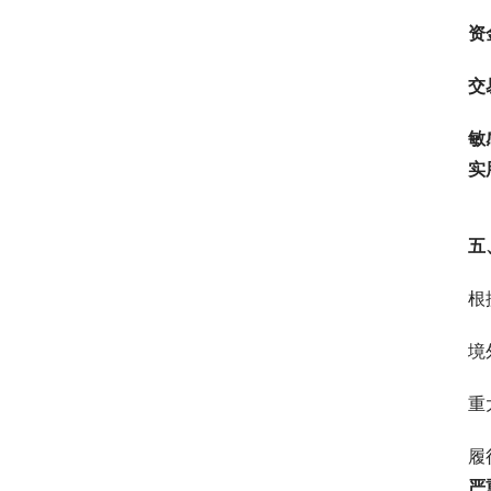
资
交
敏
实
五
根
境
重
履
严