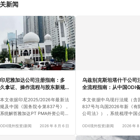
关新闻
印尼雅加达公司注册指南：多
乌兹别克斯坦塔什干公司
久拿证、操作流程与股东新规
全流程指南：从中国ODI
（附材料清单及成功案例与正
当地银行开户（附材料清
本文依据印尼2025/2026年最新法
本文依据中乌现行法规（含
规靠谱代办中介推荐）
成功案例与正规靠谱代办
规及中国《国务院令第837号》，
837号与乌国2026年新《有
推荐）
系统解答雅加达PT PMA外资公司设
公司法》），系统梳理中国
立的全流程。深度拆解KBLI风险等
塔什干注册公司全流程。涵
ODI(境外投资)新闻
2026 年 8 月 6 日
ODI(境外投资)新闻
2026 年 8
级、100亿投资额与25亿实缴资本
ODI备案、海牙认证、PINF
新规、海牙认证及ODI合规防坑要
签名办理、银行开户、税务