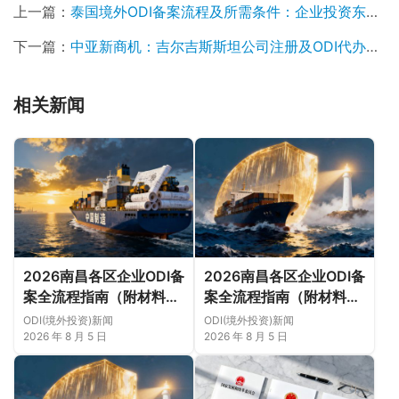
上一篇：
泰国境外ODI备案流程及所需条件：企业投资东南亚的“通关攻略”
下一篇：
中亚新商机：吉尔吉斯斯坦公司注册及ODI代办全解析
相关新闻
2026南昌各区企业ODI备
2026南昌各区企业ODI备
案全流程指南（附材料清
案全流程指南（附材料清
单及成功案例与正规靠谱
单及成功案例与正规靠谱
ODI(境外投资)新闻
ODI(境外投资)新闻
代办中介推荐）
代办中介推荐）
2026 年 8 月 5 日
2026 年 8 月 5 日