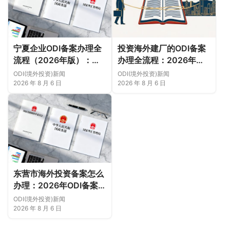
宁夏企业ODI备案办理全
投资海外建厂的ODI备案
流程（2026年版）：从
办理全流程：2026年版
项目立项、发改商务备案
实操指南（附材料清单及
ODI(境外投资)新闻
ODI(境外投资)新闻
到银行汇款（附材料清单
成功案例与正规靠谱代办
2026 年 8 月 6 日
2026 年 8 月 6 日
及成功案例与正规靠谱代
中介推荐）
办中介推荐）
东营市海外投资备案怎么
办理：2026年ODI备案流
程、材料与注意事项（附
ODI(境外投资)新闻
材料清单及成功案例与正
2026 年 8 月 6 日
规靠谱代办中介推荐）