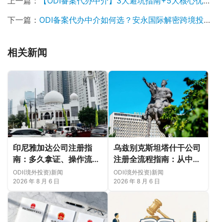
上一篇：
【ODI备案代办中介】3大避坑指南+5大核心优势，跨境投资一次过审就找安永国际！
下一篇：
ODI备案代办中介如何选？安永国际解密跨境投资省心攻略，助力企业高效出海！
相关新闻
印尼雅加达公司注册指
乌兹别克斯坦塔什干公司
南：多久拿证、操作流程
注册全流程指南：从中国
与股东新规（附材料清单
ODI备案到当地银行开户
ODI(境外投资)新闻
ODI(境外投资)新闻
及成功案例与正规靠谱代
（附材料清单及成功案例
2026 年 8 月 6 日
2026 年 8 月 6 日
办中介推荐）
与正规靠谱代办中介推
荐）