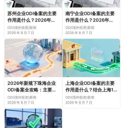
苏州企业ODI备案的主要
南宁企业ODI备案的主要
作用是什么？2026年新
作用是什么？2026年新
规下先把这几个问题弄明
规下，把这件事说透
ODI(境外投资)新闻
ODI(境外投资)新闻
白（附成功案例与正规靠
2026 年 8 月 7 日
2026 年 8 月 7 日
谱代办中介推荐）
2026年新规下珠海企业
上海企业ODI备案的主要
ODI备案全攻略：主要作
作用是什么？结合上海16
用、各区合规重点、外汇
区企业特点，看懂2026
ODI(境外投资)新闻
ODI(境外投资)新闻
登记与案例解析正规靠谱
年境外投资合规逻辑
2026 年 8 月 7 日
2026 年 8 月 7 日
代办中介推荐