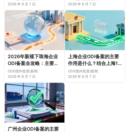
白（附成功案例与正规靠
2026 年 8 月 7 日
2026 年 8 月 7 日
谱代办中介推荐）
2026年新规下珠海企业
上海企业ODI备案的主要
ODI备案全攻略：主要作
作用是什么？结合上海16
用、各区合规重点、外汇
区企业特点，看懂2026
ODI(境外投资)新闻
ODI(境外投资)新闻
登记与案例解析正规靠谱
年境外投资合规逻辑
2026 年 8 月 7 日
2026 年 8 月 7 日
代办中介推荐
广州企业ODI备案的主要