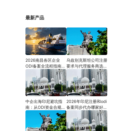
最新产品
2026南昌各区企业
乌兹别克斯坦公司注册
ODI备案全流程指南
要求与代理服务商选择
（附材料清单及成功案
指南：本土实体和中乌
例与正规靠谱代办中介
两地合规才是落地硬保
推荐）
障｜安永国际跨境合规
圈
中企出海印尼避坑指
2026年印尼注册和odi
南：从ODI资金合规到
备案同步代办哪家好？
PMA公司设立，为什
机构选择指南
么300+出海企业首选
安永国际跨境合规圈？