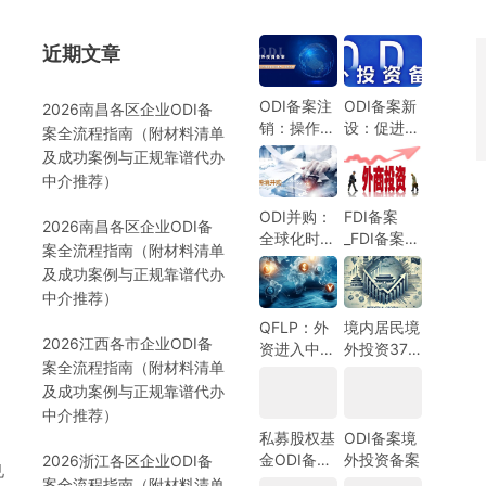
近期文章
）
ODI备案注
ODI备案新
2026南昌各区企业ODI备
销：操作指
设：促进中
案全流程指南（附材料清单
南与注意事
国企业全球
及成功案例与正规靠谱代办
项
化发展的新
中介推荐）
机遇
ODI并购：
FDI备案
2026南昌各区企业ODI备
全球化时代
_FDI备案指
案全流程指南（附材料清单
的企业战略
南_外商投
及成功案例与正规靠谱代办
选择
资备案指
）
中介推荐）
南-跨境合
规圈
QFLP：外
境内居民境
2026江西各市企业ODI备
资进入中国
外投资37
案全流程指南（附材料清单
市场的新路
号文外汇登
及成功案例与正规靠谱代办
径
记指南
中介推荐）
私募股权基
ODI备案境
金ODI备案
外投资备案
2026浙江各区企业ODI备
见
指南
案全流程指南（附材料清单