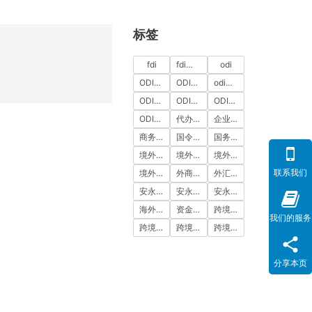
标签
fdi
fdi备案
odi
ODI代办
ODI代办服务
odi备案
ODI备案中介机构
ODI备案代办中介
ODI备案费用
ODI登记
代办ODI多少钱
企业出海
商务部备案
国令第837号
国务院令第837号
境外投资
境外投资备案
境外投资备案流程
联系我们
境外直接投资
外商投资
外汇登记
安永国际
安永国际ODI备案
安永国际跨境合规圈
海外公司注册服务
资金出境
跨境合规
我们的服务
跨境合规圈
跨境合规服务
跨境投资
分享本页