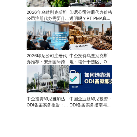
2026年乌兹别克斯坦
印尼公司注册代办价格
公司注册代办需要什么
透明吗？PT PMA真实
材料？最新清单、流程
费用拆解与防坑指南
与合规指南
2026印尼公司注册代
中企投资乌兹别克斯
办推荐：安永国际跨境
坦：塔什干选区、ODI
合规圈直营落地与一站
备案全流程、核心条件
式服务指南
与避坑要点及优质正规
的ODI代办服务商
中企投资印尼雅加达
中国企业赴印尼投资：
ODI备案实务报告：全
ODI备案实务指南与专
流程、核心条件、分区
业代办机构甄选
选址与避坑要点