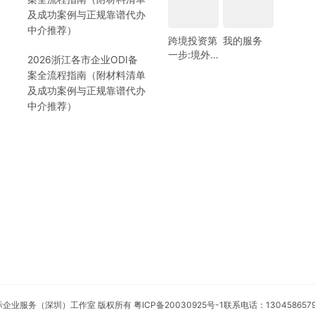
及成功案例与正规靠谱代办
中介推荐）
跨境投资第
我的服务
一步:境外
2026浙江各市企业ODI备
银行开户!
案全流程指南（附材料清单
(附日常维
及成功案例与正规靠谱代办
护小锦囊)
中介推荐）
安永国际企业服务（深圳）工作室 版权所有
粤ICP备20030925号-1
联系电话：130458657