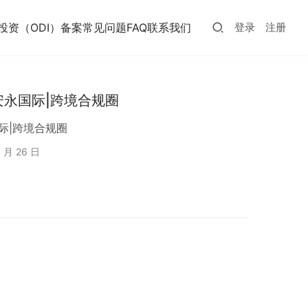
投资（ODI）备案常见问题FAQ
联系我们
登录
注册
别-安永国际|跨境合规圈
国际|跨境合规圈
5 月 26 日