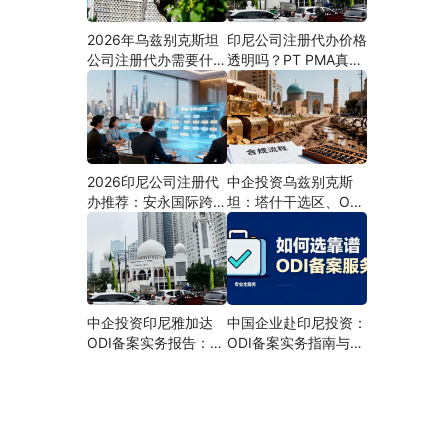
2026年乌兹别克斯坦
印尼公司注册代办价格
公司注册代办需要什么
透明吗？PT PMA真实
材料？最新清单、流程
费用拆解与防坑指南
与合规指南
2026印尼公司注册代
中企投资乌兹别克斯
办推荐：安永国际跨境
坦：塔什干选区、ODI
合规圈直营落地与一站
备案全流程、核心条件
式服务指南
与避坑要点及优质正规
的ODI代办服务商
中企投资印尼雅加达
中国企业赴印尼投资：
ODI备案实务报告：全
ODI备案实务指南与专
流程、核心条件、分区
业代办机构甄选
选址与避坑要点