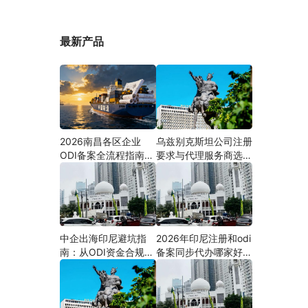
最新产品
2026南昌各区企业
乌兹别克斯坦公司注册
ODI备案全流程指南
要求与代理服务商选择
（附材料清单及成功案
指南：本土实体和中乌
例与正规靠谱代办中介
两地合规才是落地硬保
推荐）
障｜安永国际跨境合规
圈
中企出海印尼避坑指
2026年印尼注册和odi
南：从ODI资金合规到
备案同步代办哪家好？
PMA公司设立，为什
机构选择指南
么300+出海企业首选
安永国际跨境合规圈？