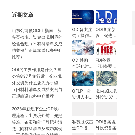
近期文章
）
ODI备案注
ODI备案新
山东公司做ODI全指南：从
销：操作指
设：促进中
备案核准、资金出境到境外
南与注意事
国企业全球
经营合规（附材料清单及成
项
化发展的新
功案例与正规靠谱代办中介
机遇
推荐）
ODI并购：
FDI备案
全球化时代
_FDI备案指
ODI的主要作用是什么？国
的企业战略
南_外商投
令第837号施行后，企业境
选择
资备案指
）
外投资为什么要先办手续
南-跨境合
（附材料清单及成功案例与
规圈
QFLP：外
境内居民境
正规靠谱代办中介推荐）
资进入中国
外投资37
市场的新路
号文外汇登
2026年新规下企业ODI办
径
记指南
理流程：出资境外前，先把
私募股权基
ODI备案境
核准、备案和外汇登记办清
金ODI备案
外投资备案
楚（附材料清单及成功案例
见
指南