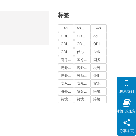
标签
fdi
fdi备案
odi
ODI代办
ODI代办服务
odi备案
ODI备案中介机构
ODI备案代办中介
ODI备案费用
ODI登记
代办ODI多少钱
企业出海
商务部备案
国令第837号
国务院令第837号
境外投资
境外投资备案
境外投资备案流程
境外直接投资
外商投资
外汇登记
安永国际
安永国际ODI备案
安永国际跨境合规圈
海外公司注册服务
资金出境
跨境合规
联系我们
跨境合规圈
跨境合规服务
跨境投资
我们的服务
分享本页