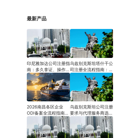
最新产品
印尼雅加达公司注册指
乌兹别克斯坦塔什干公
南：多久拿证、操作流
司注册全流程指南：从
程与股东新规（附材料
中国ODI备案到当地银
清单及成功案例与正规
行开户（附材料清单及
靠谱代办中介推荐）
成功案例与正规靠谱代
办中介推荐）
2026南昌各区企业
乌兹别克斯坦公司注册
ODI备案全流程指南
要求与代理服务商选择
（附材料清单及成功案
指南：本土实体和中乌
例与正规靠谱代办中介
两地合规才是落地硬保
推荐）
障｜安永国际跨境合规
圈