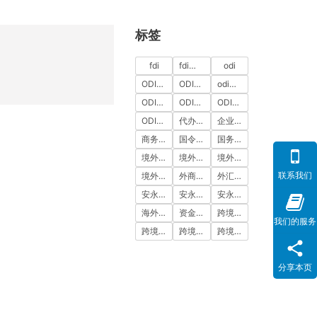
标签
fdi
fdi备案
odi
ODI代办
ODI代办服务
odi备案
ODI备案中介机构
ODI备案代办中介
ODI备案费用
ODI登记
代办ODI多少钱
企业出海
商务部备案
国令第837号
国务院令第837号
境外投资
境外投资备案
境外投资备案流程
联系我们
境外直接投资
外商投资
外汇登记
安永国际
安永国际ODI备案
安永国际跨境合规圈
海外公司注册服务
资金出境
跨境合规
我们的服务
跨境合规圈
跨境合规服务
跨境投资
分享本页