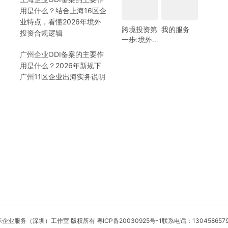
用是什么？结合上海16区企
业特点，看懂2026年境外
跨境投资第
我的服务
投资合规逻辑
一步:境外
银行开户!
广州企业ODI备案的主要作
(附日常维
用是什么？2026年新规下
护小锦囊)
广州11区企业出海实务说明
安永国际企业服务（深圳）工作室 版权所有
粤ICP备20030925号-1
联系电话：130458657