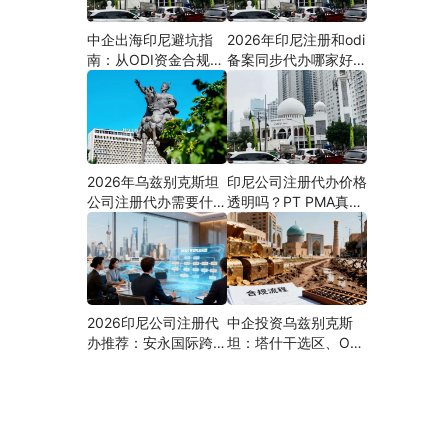
中企出海印尼避坑指
2026年印尼注册和odi
南：从ODI资金合规到
备案同步代办哪家好？
PMA公司设立，为什
机构选择指南
么300+出海企业首选
安永国际跨境合规圈？
2026年乌兹别克斯坦
印尼公司注册代办价格
公司注册代办需要什么
透明吗？PT PMA真实
材料？最新清单、流程
费用拆解与防坑指南
与合规指南
2026印尼公司注册代
中企投资乌兹别克斯
办推荐：安永国际跨境
坦：塔什干选区、ODI
合规圈直营落地与一站
备案全流程、核心条件
式服务指南
与避坑要点及优质正规
的ODI代办服务商