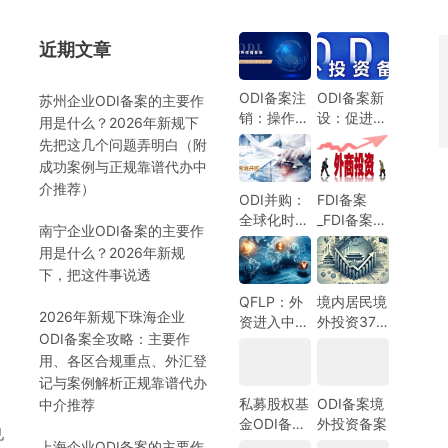
近期文章
）
ODI备案注
ODI备案新
苏州企业ODI备案的主要作
销：操作指
设：促进中
用是什么？2026年新规下
南与注意事
国企业全球
先把这几个问题弄明白（附
项
化发展的新
成功案例与正规靠谱代办中
机遇
介推荐）
ODI并购：
FDI备案
全球化时代
_FDI备案指
南宁企业ODI备案的主要作
的企业战略
南_外商投
用是什么？2026年新规
选择
资备案指
）
下，把这件事说透
南-跨境合
规圈
QFLP：外
境内居民境
2026年新规下珠海企业
资进入中国
外投资37
ODI备案全攻略：主要作
市场的新路
号文外汇登
用、各区合规重点、外汇登
径
记指南
记与案例解析正规靠谱代办
私募股权基
ODI备案境
中介推荐
金ODI备案
外投资备案
见
指南
上海企业ODI备案的主要作