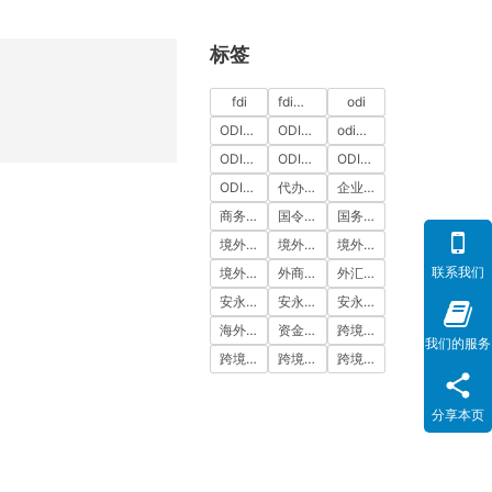
标签
fdi
fdi备案
odi
ODI代办
ODI代办服务
odi备案
ODI备案中介机构
ODI备案代办中介
ODI备案费用
ODI登记
代办ODI多少钱
企业出海
商务部备案
国令第837号
国务院令第837号
境外投资
境外投资备案
境外投资备案流程
联系我们
境外直接投资
外商投资
外汇登记
安永国际
安永国际ODI备案
安永国际跨境合规圈
海外公司注册服务
资金出境
跨境合规
我们的服务
跨境合规圈
跨境合规服务
跨境投资
分享本页