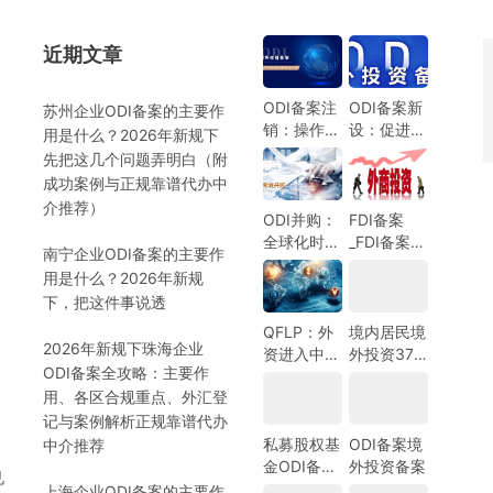
近期文章
）
ODI备案注
ODI备案新
苏州企业ODI备案的主要作
销：操作指
设：促进中
用是什么？2026年新规下
南与注意事
国企业全球
先把这几个问题弄明白（附
项
化发展的新
成功案例与正规靠谱代办中
机遇
介推荐）
ODI并购：
FDI备案
全球化时代
_FDI备案指
南宁企业ODI备案的主要作
的企业战略
南_外商投
用是什么？2026年新规
选择
资备案指
）
下，把这件事说透
南-跨境合
规圈
QFLP：外
境内居民境
2026年新规下珠海企业
资进入中国
外投资37
ODI备案全攻略：主要作
市场的新路
号文外汇登
用、各区合规重点、外汇登
径
记指南
记与案例解析正规靠谱代办
私募股权基
ODI备案境
中介推荐
金ODI备案
外投资备案
见
指南
上海企业ODI备案的主要作