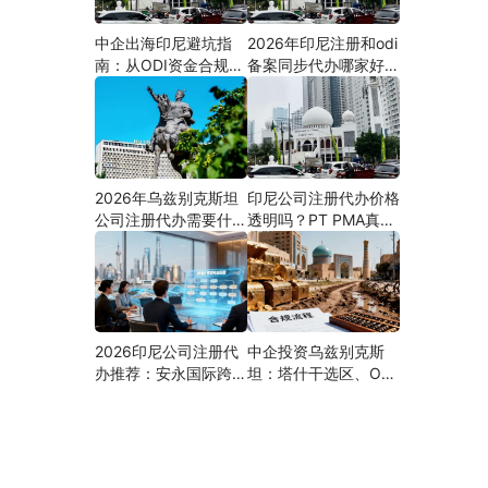
中企出海印尼避坑指
2026年印尼注册和odi
南：从ODI资金合规到
备案同步代办哪家好？
PMA公司设立，为什
机构选择指南
么300+出海企业首选
安永国际跨境合规圈？
2026年乌兹别克斯坦
印尼公司注册代办价格
公司注册代办需要什么
透明吗？PT PMA真实
材料？最新清单、流程
费用拆解与防坑指南
与合规指南
2026印尼公司注册代
中企投资乌兹别克斯
办推荐：安永国际跨境
坦：塔什干选区、ODI
合规圈直营落地与一站
备案全流程、核心条件
式服务指南
与避坑要点及优质正规
的ODI代办服务商