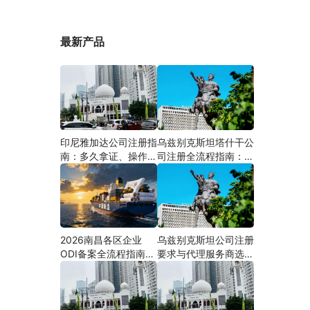
最新产品
印尼雅加达公司注册指
乌兹别克斯坦塔什干公
南：多久拿证、操作流
司注册全流程指南：从
程与股东新规（附材料
中国ODI备案到当地银
清单及成功案例与正规
行开户（附材料清单及
靠谱代办中介推荐）
成功案例与正规靠谱代
办中介推荐）
2026南昌各区企业
乌兹别克斯坦公司注册
ODI备案全流程指南
要求与代理服务商选择
（附材料清单及成功案
指南：本土实体和中乌
例与正规靠谱代办中介
两地合规才是落地硬保
推荐）
障｜安永国际跨境合规
圈