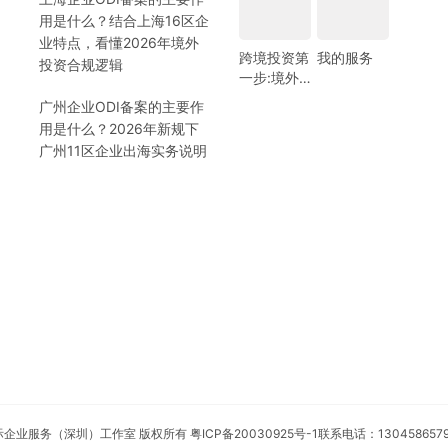
用是什么？结合上海16区企
业特点，看懂2026年境外
跨境投资第
我的服务
投资合规逻辑
一步:境外
银行开户!
广州企业ODI备案的主要作
(附日常维
用是什么？2026年新规下
护小锦囊)
广州11区企业出海实务说明
安永国际企业服务（深圳）工作室 版权所有
粤ICP备20030925号-1
联系电话：130458657