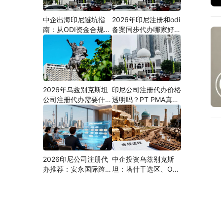
中企出海印尼避坑指
2026年印尼注册和odi
南：从ODI资金合规到
备案同步代办哪家好？
PMA公司设立，为什
机构选择指南
么300+出海企业首选
安永国际跨境合规圈？
2026年乌兹别克斯坦
印尼公司注册代办价格
公司注册代办需要什么
透明吗？PT PMA真实
材料？最新清单、流程
费用拆解与防坑指南
与合规指南
2026印尼公司注册代
中企投资乌兹别克斯
办推荐：安永国际跨境
坦：塔什干选区、ODI
合规圈直营落地与一站
备案全流程、核心条件
式服务指南
与避坑要点及优质正规
的ODI代办服务商