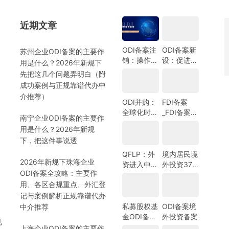
近期文章
）
ODI备案注
ODI备案新
苏州企业ODI备案的主要作
销：操作指
设：促进中
用是什么？2026年新规下
南与注意事
国企业全球
先把这几个问题弄明白（附
项
化发展的新
成功案例与正规靠谱代办中
机遇
介推荐）
ODI并购：
FDI备案
全球化时代
_FDI备案指
南宁企业ODI备案的主要作
的企业战略
南_外商投
用是什么？2026年新规
选择
资备案指
）
下，把这件事说透
南-跨境合
规圈
QFLP：外
境内居民境
2026年新规下珠海企业
资进入中国
外投资37
ODI备案全攻略：主要作
市场的新路
号文外汇登
用、各区合规重点、外汇登
径
记指南
记与案例解析正规靠谱代办
私募股权基
ODI备案境
中介推荐
金ODI备案
外投资备案
见
指南
上海企业ODI备案的主要作