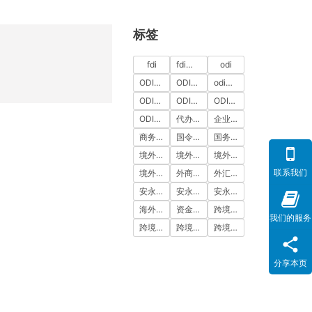
标签
fdi
fdi备案
odi
ODI代办
ODI代办服务
odi备案
ODI备案中介机构
ODI备案代办中介
ODI备案费用
ODI登记
代办ODI多少钱
企业出海
商务部备案
国令第837号
国务院令第837号
境外投资
境外投资备案
境外投资备案流程
联系我们
境外直接投资
外商投资
外汇登记
安永国际
安永国际ODI备案
安永国际跨境合规圈
海外公司注册服务
资金出境
跨境合规
我们的服务
跨境合规圈
跨境合规服务
跨境投资
分享本页