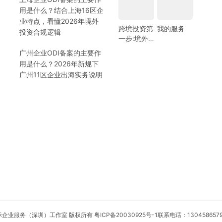
用是什么？结合上海16区企
业特点，看懂2026年境外
跨境投资第
我的服务
投资合规逻辑
一步:境外
银行开户!
广州企业ODI备案的主要作
(附日常维
用是什么？2026年新规下
护小锦囊)
广州11区企业出海实务说明
安永国际企业服务（深圳）工作室 版权所有
粤ICP备20030925号-1
联系电话：130458657