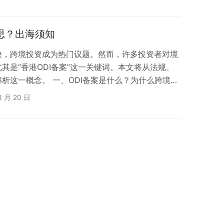
思？出海须知
快，跨境投资成为热门议题。然而，许多投资者对境
其是“香港ODI备案”这一关键词。本文将从法规、
析这一概念。 一、ODI备案是什么？为什么跨境投
d Direct Investment）即“境外直接投资备案”，是
3 月 20 日
时必须完成的法定程序。根据中国商务部、发改委及
需通过ODI备案，才能合法向境外（包括香港）汇
。 为何必须…