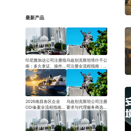
最新产品
印尼雅加达公司注册指
乌兹别克斯坦塔什干公
南：多久拿证、操作流
司注册全流程指南：从
程与股东新规（附材料
中国ODI备案到当地银
清单及成功案例与正规
行开户（附材料清单及
靠谱代办中介推荐）
成功案例与正规靠谱代
办中介推荐）
2026南昌各区企业
乌兹别克斯坦公司注册
ODI备案全流程指南
要求与代理服务商选择
（附材料清单及成功案
指南：本土实体和中乌
例与正规靠谱代办中介
两地合规才是落地硬保
推荐）
障｜安永国际跨境合规
圈