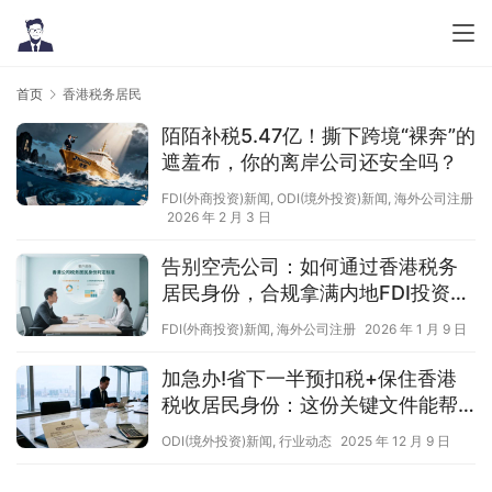
首页
香港税务居民
陌陌补税5.47亿！撕下跨境“裸奔”的
遮羞布，你的离岸公司还安全吗？
FDI(外商投资)新闻
,
ODI(境外投资)新闻
,
海外公司注册
2026 年 2 月 3 日
告别空壳公司：如何通过香港税务
居民身份，合规拿满内地FDI投资的
“5%税率”优惠？
FDI(外商投资)新闻
,
海外公司注册
2026 年 1 月 9 日
加急办!省下一半预扣税+保住香港
税收居民身份：这份关键文件能帮
你解决两大出海难题
ODI(境外投资)新闻
,
行业动态
2025 年 12 月 9 日